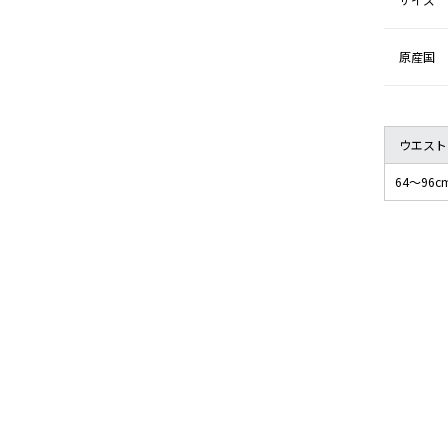
原産国
ウエスト
64～96c