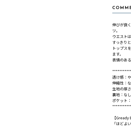
COMM
伸びが良
ツ。
ウエスト
すっきり
トップス
ます。
表情のある
**********
透け感：
伸縮性：
生地の厚
裏地：な
ポケット
**********
【Gready B
「ほどよ