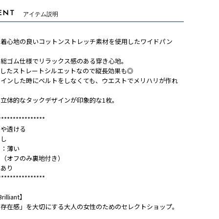
ENT
アイテム説明
く着心地の良いコットンストレッチ素材を使用したワイドパン
は総ゴム仕様でリラックス感のある穿き心地。
としたストレートシルエットなので縦長効果も◎
をインした時にベルトをしなくても、ウエストでメリハリが作れ
立体的なタックデザインが印象的な1枚。
****************
やや透ける
なし
さ：薄い
し（オフのみ裏地付き）
：あり
****************
rilliant】
い存在感」を大切にする大人の女性のためのセレクトショップ。