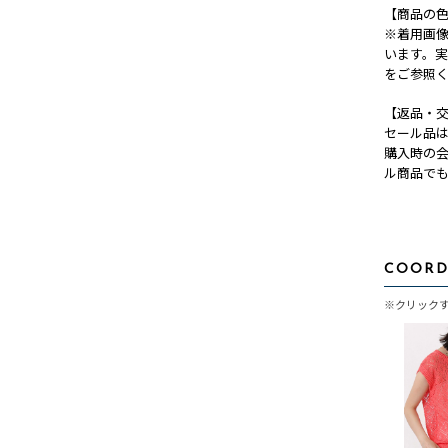
【商品の
※着用画
います。
をご参照
【返品・
セール品
購入時の
ル商品で
COORD
※クリック