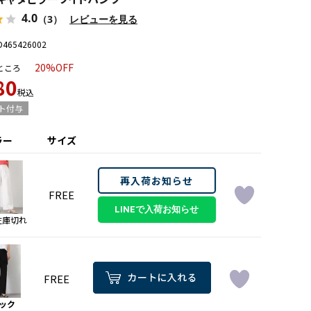
4.0
（3）
レビューを見る
D465426002
20%OFF
ところ
80
税込
ト付与
ラー
サイズ
再入荷お知らせ
FREE
在庫切れ
FREE
ック