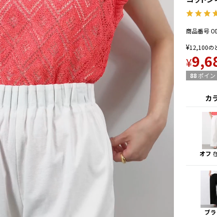
商品番号
O
¥
12,100
の
9,6
¥
88
ポイン
カ
オフ
ブラ