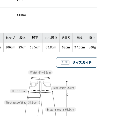
CHINA
ヒップ
股上
股下
もも周り
裾周り
総丈
重さ
m
106cm
29cm
68.5cm
69.8cm
62cm
97.5cm
500g
Waist
64〜96cm
Rise length
29cm
Hip
106cm
Thickness of thigh
34.9cm
Inseam length
68.5cm