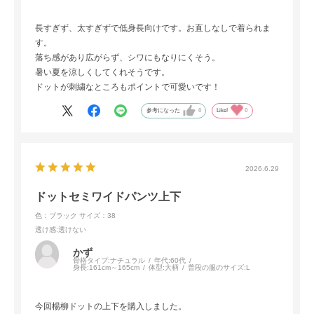
長すぎず、太すぎずで低身長向けです。お直しなしで着られま
す。
落ち感があり広がらず、シワにもなりにくそう。
暑い夏を涼しくしてくれそうです。
ドットが刺繍なところもポイントで可愛いです！
参考になった
0
Like!
0
2026.6.29
ドットセミワイドパンツ上下
色：ブラック
サイズ：38
透け感
:透けない
かず
骨格タイプ:
ナチュラル
年代:
60代
身長:
161cm～165cm
体型:
大柄
普段の服のサイズ:
L
今回楊柳ドットの上下を購入しました。