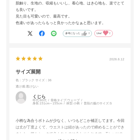
肌触り、生地の、収縮もいいし、着心地、はき心地も、楽でとて
も良いです。
見た目も可愛いので、最高です。
色違いがあったらもっと良かったかなぁと思います。
参考になった
0
Like!
2
2026.6.12
サイズ展開
色：ブラック
サイズ：36
透け感
:透けない
くじら
年代:
60代
骨格タイプ:
ウェーブ
身長:
151cm～155cm
体型:
小柄
普段の服のサイズ:
S
小柄な為合うボトムが少なく、いつもどこか補正してます。今回
は丈が丁度よくて、ウエストは紐があったので締めることができ
ました。柄もシックで色んなものに合わせられます。Tシャツの