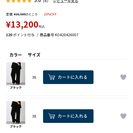
5.0
（5）
レビューを見る
定価
¥
16,500
20%OFF
のところ
¥
13,200
税込
120
ポイント付与
商品番号
KO420426007
カラー
サイズ
36
ブラック
38
ブラック