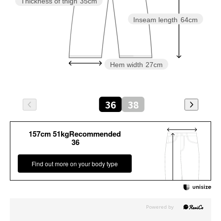
Thickness of thigh
35cm
Inseam length
64cm
Hem width
27cm
36
38
157cm 51kgRecommended
36
Find out more on your body type