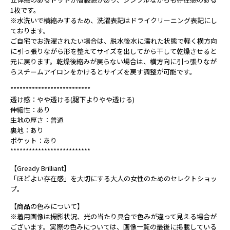
1枚です。
※水洗いで横縮みするため、洗濯表記はドライクリーニング表記にし
ております。
ご自宅でお洗濯されたい場合は、脱水後水に濡れた状態で軽く横方向
に引っ張りながら形を整えてサイズを出してから干して乾燥させると
元に戻ります。乾燥後縮みが戻らない場合は、横方向に引っ張りなが
らスチームアイロンをかけるとサイズを戻す調整が可能です。
**************************
透け感：やや透ける(腿下よりやや透ける)
伸縮性：あり
生地の厚さ：普通
裏地：あり
ポケット：あり
**************************
【Gready Brilliant】
「ほどよい存在感」を大切にする大人の女性のためのセレクトショッ
プ。
【商品の色みについて】
※着用画像は撮影状況、光の当たり具合で色みが違って見える場合が
ございます。実際の色みについては、画像一覧の最後に掲載している