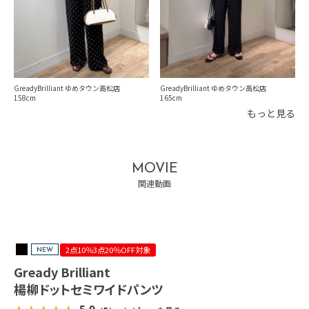
GreadyBrilliant ゆめタウン高松店
GreadyBrilliant ゆめタウン高松店
165
158
もっと見る
MOVIE
関連動画
2点10％3点20％OFF対象
NEW
Gready Brilliant
楊柳ドットセミワイドパンツ