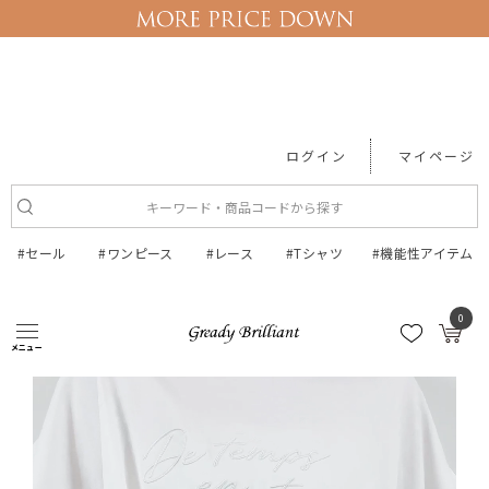
ログイン
マイページ
#セール
#ワンピース
#レース
#Tシャツ
#機能性アイテム
ボトム
Gready Brilliant楊柳ドット...
0
メニュー