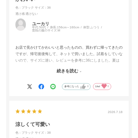
色：ブラック
サイズ：36
透け感
:透けない
ユーカリ
年代:
50代
身長:
156cm～160cm
体型:
ふつう
普段の服のサイズ:
M
お店で見かけてかわいいと思ったものの、買わずに帰ってきたの
ですが、帰宅後後悔して、ネットで買いました。試着をしていな
いので、サイズに迷い、レビューを参考に36にしました。夏は
ペタンコサンダルをよく履くので、36で正解でした！上下で買
続きを読む
いましたが、それぞれ別のものとも合わせやすいので、たくさん
履きたいです。しわにもなりにくく、旅行に持って行く予定で
す！
参考になった
0
Like!
0
2026.7.18
涼しくて可愛い
色：ブラック
サイズ：38