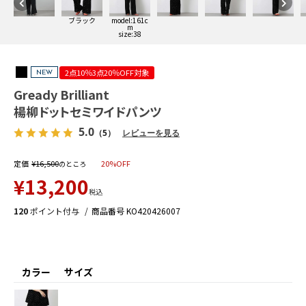
ブラック
model:161c
m
size:38
2点10％3点20％OFF対象
NEW
Gready Brilliant
楊柳ドットセミワイドパンツ
5.0
（5）
レビューを見る
定価
¥
16,500
20%OFF
のところ
¥
13,200
税込
120
ポイント付与
商品番号
KO420426007
カラー
サイズ