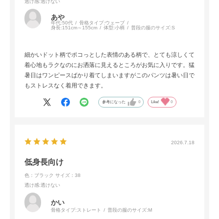
透け感
:透けない
あや
年代:
50代
骨格タイプ:
ウェーブ
身長:
151cm～155cm
体型:
小柄
普段の服のサイズ:
S
細かいドット柄でポコっとした表情のある柄で、とても涼しくて
着心地もラクなのにお洒落に見えるところがお気に入りです。猛
暑日はワンピースばかり着てしまいますがこのパンツは暑い日で
もストレスなく着用できます。
参考になった
0
Like!
0
2026.7.18
低身長向け
色：ブラック
サイズ：38
透け感
:透けない
かい
骨格タイプ:
ストレート
普段の服のサイズ:
M