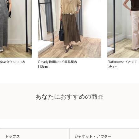
liant ゆめタウン山口店
Gready Brilliant 柏高島屋店
Platino rosa イオ
166cm
164cm
あなたにおすすめの商品
トップス
ジャケット・アウター