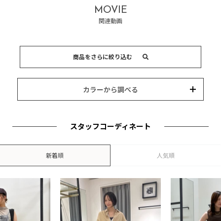
MOVIE
関連動画
商品をさらに絞り込む
15,000円以内
3,000円以内
8,000円以内
10,000円以内
5,000円以内
それ以上
キーワード
カラーから調べる
カテゴリー
カラー
ブランド
並び替え
スタッフコーディネート
新着順
人気順