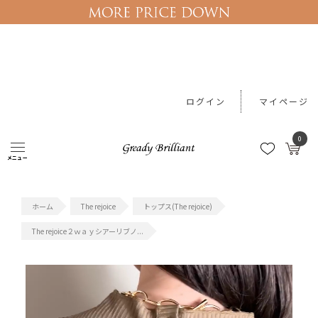
ログイン
マイページ
0
メニュー
#新作アイテム
#予約10%OFF
#レース
#ワンピース
#カー
The rejoice
トップス(The rejoice)
The rejoice２ｗａｙシアーリブノ...