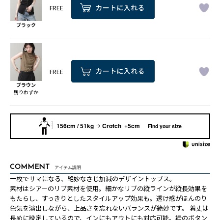
FREE
ブラック
FREE
ブラウン
残りわずか
156cm / 51kg
Crotch +5cm
Find your size
COMMENT
アイテム説明
一枚でサマになる、絶妙なさじ加減のデザイントップス。
素材はシアーのリブ素材を使用。細かなリブの縦ラインが縦長効果を
もたらし、すっきりとしたスタイルアップ効果も。透け感がほんのり
色気を演出しながら、上品さを忘れないバランスが絶妙です。 着丈は
長めに設定しているので、インにもアウトにも対応可能。裾のボタン