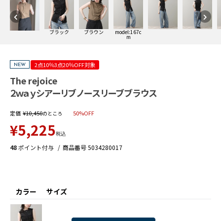
ブラック
ブラウン
model:167c
m
2点10％3点20％OFF対象
NEW
The rejoice
２ｗａｙシアーリブノースリーブブラウス
定価
¥
10,450
50%OFF
のところ
¥
5,225
税込
48
ポイント付与
商品番号
5034280017
カラー
サイズ