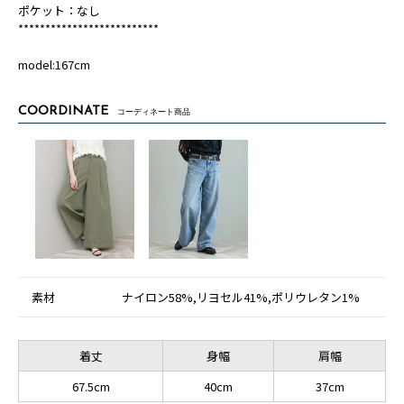
ポケット：なし
**************************
model:167cm
COORDINATE
コーディネート商品
素材
ナイロン58%,リヨセル41%,ポリウレタン1%
着丈
身幅
肩幅
67.5cm
40cm
37cm