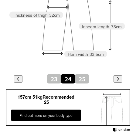
Thickness of thigh
32cm
Inseam length
73cm
Hem width
33.5cm
23
24
25
157cm 51kgRecommended
25
Find out more on your body type