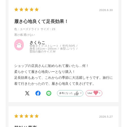
2026.6.30
履き心地良くて足長効果！
色：ユーズドライト
サイズ：23
透け感
:透けない
さくらこ
骨格タイプ:
ストレート
年代:
50代
身長:
161cm～165cm
体型:
ふつう
普段の服のサイズ:
M
ショップの店員さんに勧められて履いたら…何！
柔らかくて履き心地良いーとなり購入！
足長効果もあって、これからの季節に大活躍しそうです。旅行に
着て行きたかったので、履き心地良くて良さげです。
参考になった
0
Like!
0
2026.5.27