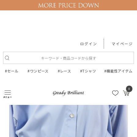
ログイン
マイページ
#セール
#ワンピース
#レース
#Tシャツ
#機能性アイテム
ボトム
Gready BrilliantＷｉｌｄＧ...
0
メニュー