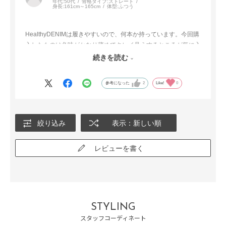
年代:
50代
骨格タイプ:
ストレート
身長:
161cm～165cm
体型:
ふつう
HealthyDENIMは履きやすいので、何本か持っています。今回購
入したものは色味がかなり薄めでキレイ見えするところが気に入
りました！
続きを読む
これからの季節にも涼しげでたくさん出番がありそうです。
参考になった
2
Like!
0
絞り込み
表示：新しい順
レビューを書く
STYLING
スタッフコーディネート