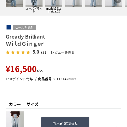
ユーズドライ
model:161c
ト
m size:23
セール対象外
Gready Brilliant
ＷｉｌｄＧｉｎｇｅｒ
5.0
（3）
レビューを見る
¥
16,500
税込
150
ポイント付与
商品番号
SE1131426005
カラー
サイズ
再入荷お知らせ