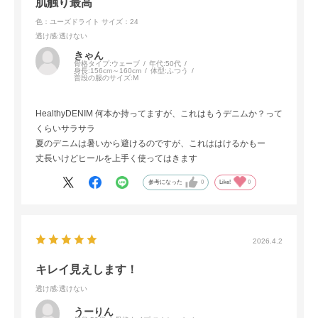
肌触り最高
色：ユーズドライト
サイズ：24
透け感
:透けない
きゃん
骨格タイプ:
ウェーブ
年代:
50代
身長:
156cm～160cm
体型:
ふつう
普段の服のサイズ:
M
HealthyDENIM 何本か持ってますが、これはもうデニムか？って
くらいサラサラ
夏のデニムは暑いから避けるのですが、これははけるかもー
丈長いけどヒールを上手く使ってはきます
参考になった
0
Like!
0
2026.4.2
キレイ見えします！
透け感
:透けない
うーりん