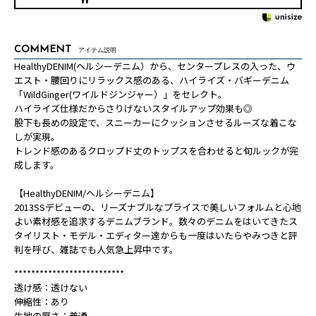
COMMENT
アイテム説明
HealthyDENIM(ヘルシーデニム）から、センタープレスの入った、ウ
エスト・腰回りにリラックス感のある、ハイライズ・バギーデニム
「WildGinger(ワイルドジンジャー）」をセレクト。
ハイライズ仕様だからさりげないスタイルアップ効果も◎
股下も長めの設定で、スニーカーにクッションさせるルーズな着こな
しが実現。
トレンド感のあるクロップド丈のトップスを合わせると旬ルックが完
成します。
【HealthyDENIM/ヘルシーデニム】
2013SSデビューの、リーズナブルなプライスで美しいフォルムと心地
よい素材感を追求するデニムブランド。数々のデニムをはいてきたス
タイリスト・モデル・エディター達からも一度はいたらやみつきと評
判を呼び、雑誌でも人気急上昇中です。
**************************
透け感：透けない
伸縮性：あり
生地の厚さ：普通