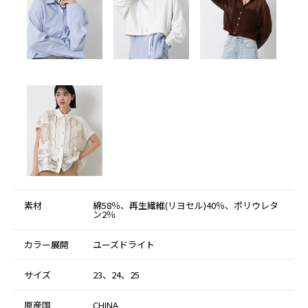
素材
綿58％、再生繊維(リヨセル)40％、ポリウレタ
ン2％
カラー展開
ユーズドライト
サイズ
23、24、25
原産国
CHINA