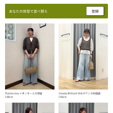
あなたの体型で並べ替え
登録
Platino rosa イオンモール大塔店
Gready Brilliant ゆめタウン大牟田店
168
166