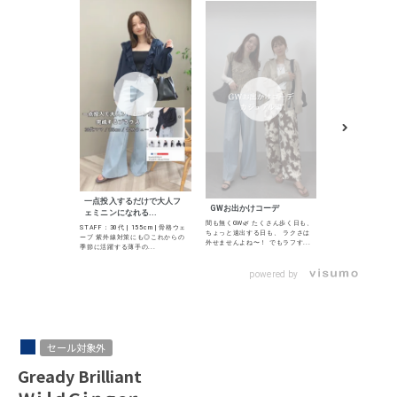
【2026Sprin
キャミ...
繊細な刺繍レースが
ース。 Tシャツ合わ
にも、ジャケット合
一点投入するだけで大人フ
GWお出かけコーデ
め...
ェミニンになれる...
間も無くGW🌿 たくさん歩く日も、
STAFF：30代 | 155cm | 骨格ウェ
ちょっと遠出する日も、 ラクさは
ーブ 紫外線対策にも◎これからの
外せませんよね〜！ でもラフす...
季節に活躍する薄手の...
powered by
セール対象外
Gready Brilliant