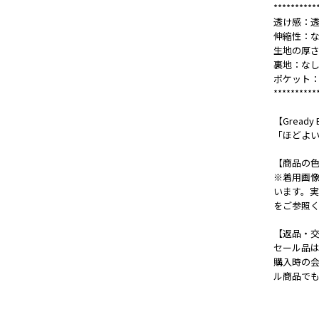
**********
透け感：透
伸縮性：
生地の厚
裏地：な
ポケット
**********
【Gready B
「ほどよ
【商品の
※着用画
います。
をご参照
【返品・
セール品
購入時の
ル商品で