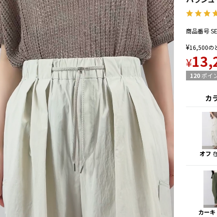
商品番号
S
¥
16,500
の
13,
¥
120
ポイ
カ
オフ
カーキ