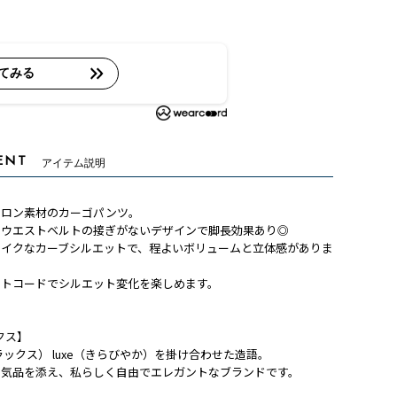
てみる
ENT
アイテム説明
イロン素材のカーゴパンツ。
とウエストベルトの接ぎがないデザインで脚長効果あり◎
ライクなカーブシルエットで、程よいボリュームと立体感がありま
ストコードでシルエット変化を楽しめます。
ルクス】
（リラックス） luxe（きらびやか）を掛け合わせた造語。
と気品を添え、私らしく自由でエレガントなブランドです。