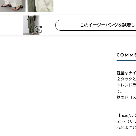
このイージーパンツを試着し
COMM
軽量なナ
２タック
トレンド
す。
裾のドロ
【ruxe/
relax
心地よさ