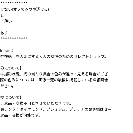
****************
けない(オフのみやや透ける)
なし
さ：薄い
し
：あり
****************
rilliant】
い存在感」を大切にする大人の女性のためのセレクトショップ。
色みについて】
像は撮影状況、光の当たり具合で色みが違って見える場合がござ
実際の色みについては、画像一覧の最後に掲載している詳細画像
ください。
交換について】
は、返品・交換不可とさせていただきます。
会員ランク：ダイヤモンド、プレミアム、プラチナのお客様はセー
も返品・交換が可能です。