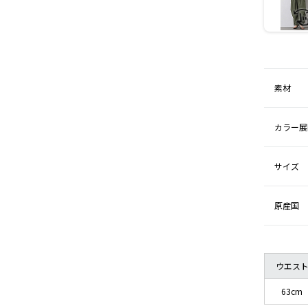
素材
カラー展
サイズ
原産国
ウエス
63cm