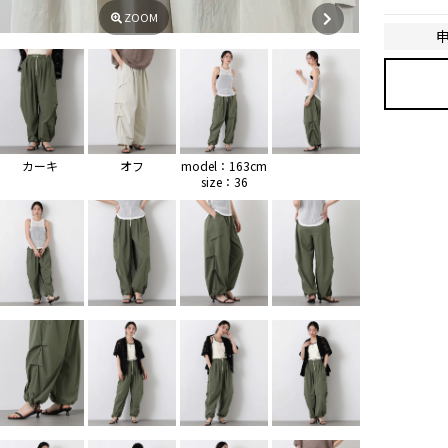
ZOOM
カーキ
オフ
model：163cm
size：36