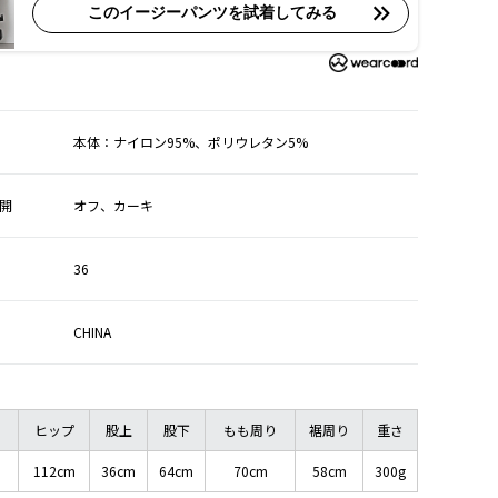
このイージーパンツを試着してみる
本体：ナイロン95%、ポリウレタン5%
開
オフ、カーキ
36
CHINA
ト
ヒップ
股上
股下
もも周り
裾周り
重さ
112cm
36cm
64cm
70cm
58cm
300g