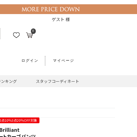
ゲスト 様
0
ログイン
マイページ
ランキング
スタッフコーディネート
2点10％3点20％OFF対象
rilliant
ートカーゴパンツ