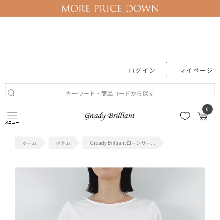
ログイン
マイページ
0
#セール
#ワンピース
#レース
#Tシャツ
#機能性アイテム
メニュー
ボトム
Gready Brilliantローンサー...