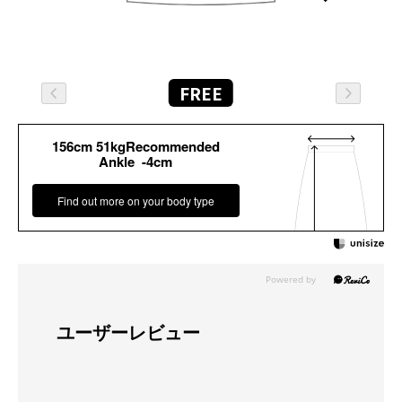
FREE
156cm 51kgRecommended
Ankle -4cm
Find out more on your body type
ユーザーレビュー