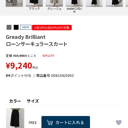
ブラック
グレージュ
model:161c
m
2点10％3点20％OFF対象
NEW
Gready Brilliant
ローンサーキュラースカート
定価
¥
15,400
40%OFF
のところ
¥
9,240
税込
84
ポイント付与
商品番号
OD610425003
カラー
サイズ
FREE