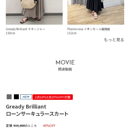
Platino rosa イオンモール福岡店
Gready Brilliant マネージャー
152
150
もっと見る
MOVIE
関連動画
2点10％3点20％OFF対象
NEW
Gready Brilliant
ローンサーキュラースカート
定価
¥
15,400
40%OFF
のところ