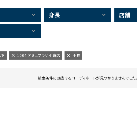
身長
店舗
以下
1004-アミュプラザ小倉店
小物
検索条件に該当するコーディネートが見つかりませんでした。