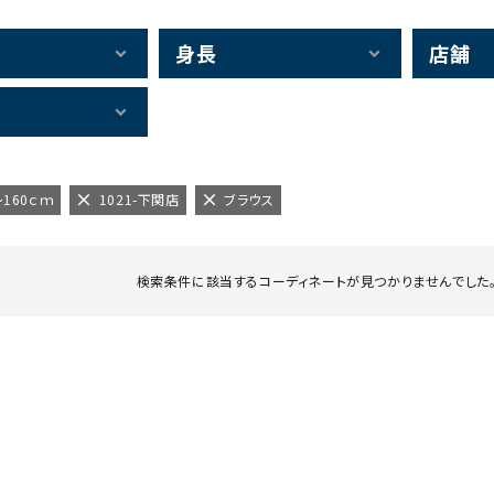
身長
店舗
～160ｃｍ
1021-下関店
ブラウス
検索条件に該当するコーディネートが見つかりませんでした。