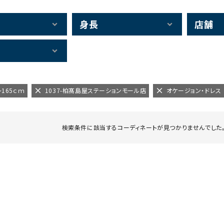
身長
店舗
～165ｃｍ
1037-柏髙島屋ステーションモール店
オケージョン・ドレス
検索条件に該当するコーディネートが見つかりませんでした。