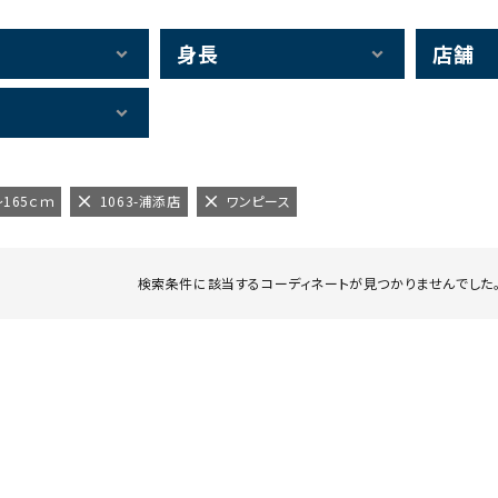
身長
店舗
～165ｃｍ
1063-浦添店
ワンピース
検索条件に該当するコーディネートが見つかりませんでした。