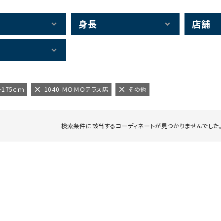
身長
店舗
～175ｃｍ
1040-ＭＯＭＯテラス店
その他
検索条件に該当するコーディネートが見つかりませんでした。