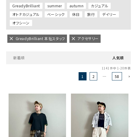
GreadyBrilliant
summer
autumn
カジュアル
オトナカジュアル
ベーシック
休日
旅行
デイリー
オフシーン
GreadyBrilliant 本社スタッフ
アクセサリー
新着順
人気順
1141
件中
1
-
20
件表示
1
2
…
58