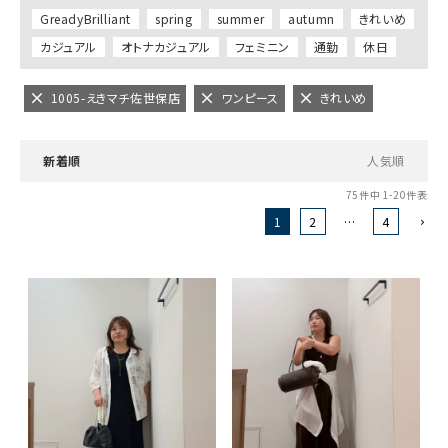
GreadyBrilliant
spring
summer
autumn
きれいめ
カジュアル
オトナカジュアル
フェミニン
通勤
休日
1005-えきマチ佐世保店
ワンピース
きれいめ
新着順
人気順
75
件中
1
-
20
件表示
1
2
…
4