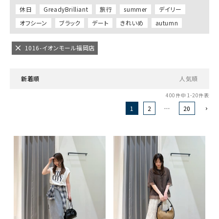
休日
GreadyBrilliant
旅行
summer
デイリー
オフシーン
ブラック
デート
きれいめ
autumn
1016-イオンモール福岡店
新着順
人気順
400
件中
1
-
20
件表示
1
2
…
20