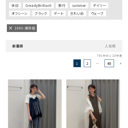
休日
GreadyBrilliant
旅行
summer
デイリー
オフシーン
ブラック
デート
きれいめ
ウェーブ
1063-浦添店
新着順
人気順
795
件中
1
-
20
件表示
1
2
…
40