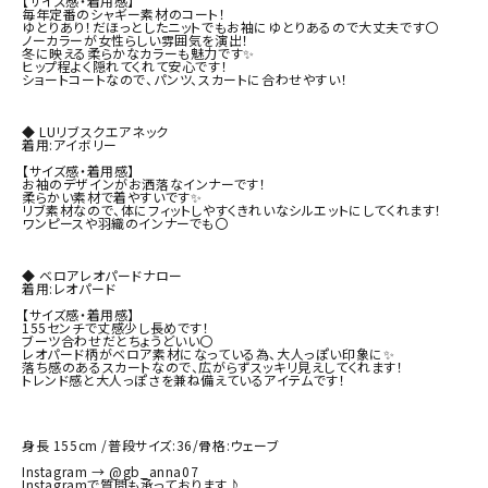
【サイズ感・着用感】

毎年定番のシャギー素材のコート！

ゆとりあり！だほっとしたニットでもお袖にゆとりあるので大丈夫です〇

ノーカラーが女性らしい雰囲気を演出！

冬に映える柔らかなカラーも魅力です✨

ヒップ程よく隠れてくれて安心です！

ショートコートなので、パンツ、スカートに合わせやすい！

◆ LUリブスクエアネック

着用:アイボリー

【サイズ感・着用感】

お袖のデザインがお洒落なインナーです！

柔らかい素材で着やすいです✨

リブ素材なので、体にフィットしやすくきれいなシルエットにしてくれます！

ワンピースや羽織のインナーでも〇

◆ ベロアレオパードナロー

着用:レオパード

【サイズ感・着用感】

155センチで丈感少し長めです！

ブーツ合わせだとちょうどいい〇

レオパード柄がベロア素材になっている為、大人っぽい印象に✨

落ち感のあるスカートなので、広がらずスッキリ見えしてくれます！

トレンド感と大人っぽさを兼ね備えているアイテムです！

身長 155cm /普段サイズ:36/骨格:ウェーブ

Instagram → @gb_anna07

Instagramで質問も承っております♪
