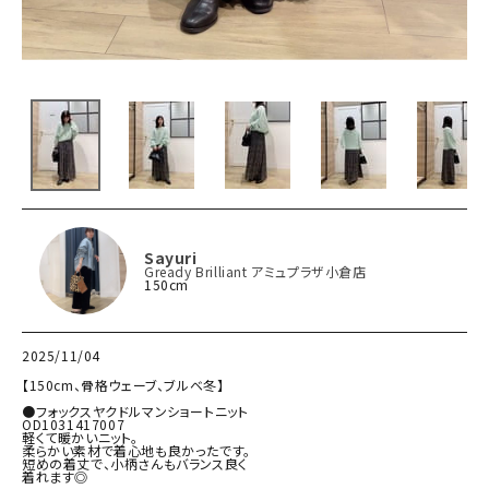
Sayuri
Gready Brilliant アミュプラザ小倉店
150cm
2025/11/04
【150cm、骨格ウェーブ、ブルベ冬】

●フォックスヤクドルマンショートニット

OD1031417007

軽くて暖かいニット。

柔らかい素材で着心地も良かったです。

短めの着丈で、小柄さんもバランス良く

着れます◎
