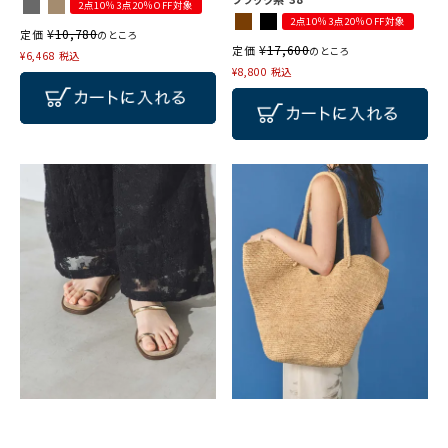
2点10％3点20％OFF対象
2点10％3点20％OFF対象
¥
10,780
定価
のところ
¥
17,600
定価
のところ
¥
6,468
税込
¥
8,800
税込