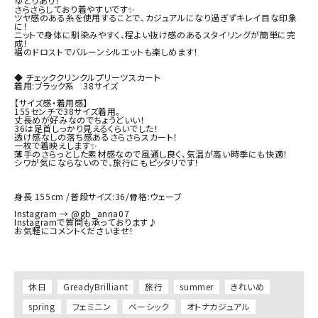
ゆとりあり！

さらさらしており着やすいです✨

ツヤ感のある糸を使用することで、カジュアルになり過ぎずキレイ目な印象
に！

ニットで身体に馴染みやすく、程よい抜け感のあるスタイリングが簡単に完
成！

裾のドロストでバルーンシルエットも楽しめます！

◆ チェッククリンクルプリーツスカート

着用:ブラック系　38サイズ

【サイズ感・着用感】　　

155センチで38サイズ着用。

丈長めが好みなのでちょうどいい！

36は足首しっかり見えるくらいでした！

透け感なしの落ち感あるさらさらスカート！

一枚で着映えします✨

薄手のさらっとした素材感なので風通し良く、気温が高い時季にも快適！

シワが気にならないので、旅行にもピッタリです！

身長 155cm /普段サイズ:36/骨格:ウェーブ

Instagram → @gb_anna07

Instagramで質問も承っております♪

お気軽にコメントくださいませ！

休日
GreadyBrilliant
旅行
summer
きれいめ
spring
フェミニン
ベーシック
オトナカジュアル