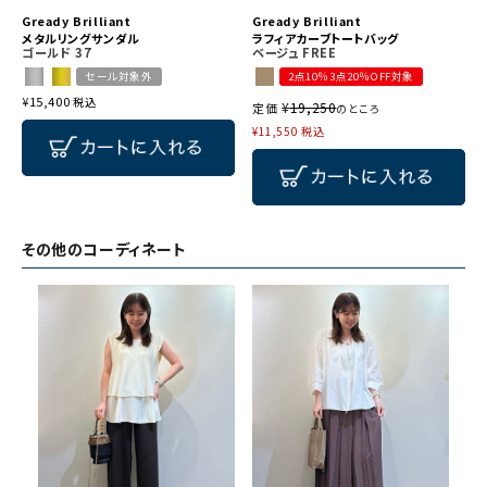
Gready Brilliant
Gready Brilliant
メタルリングサンダル
ラフィアカーブトートバッグ
ゴールド
37
ベージュ
FREE
セール対象外
2点10％3点20％OFF対象
¥
15,400
税込
¥
19,250
定価
のところ
¥
11,550
税込
その他のコーディネート