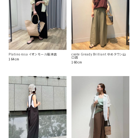
Platino rosa イオンモール福津店
coote Gready Brilliant ゆめタウン山
口店
164cm
160cm