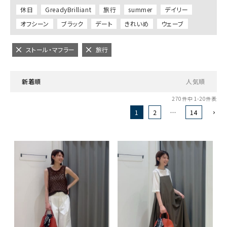
休日
GreadyBrilliant
旅行
summer
デイリー
オフシーン
ブラック
デート
きれいめ
ウェーブ
ストール・マフラー
旅行
新着順
人気順
270
件中
1
-
20
件表示
1
2
…
14