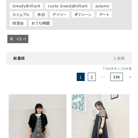
GreadyBrilliant
coote GreadyBrilliant
autumn
カジュアル
休日
デイリー
オフシーン
デート
同窓会
おうち時間
イエベ
新着順
人気順
7786
件中
1
-
20
件表示
1
2
…
390