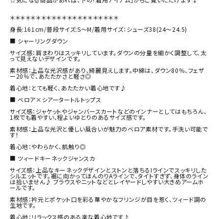
＊＊＊＊＊＊＊＊＊＊＊＊＊＊＊＊＊＊＊＊＊

身長:161cm/普段サイズ:S〜M/着用サイズ：シューズ38(24～24.5)

■ シャーリングダウン

サイズ感：肩まわりはスッキリしています。ダウンの分量を細かく調整して、太
って見えないデザインです。

素材感：上品な光沢感があり、綺麗見えします。中綿は、ダウン80％、フェザ
ー20％で、あたたかさと軽さ◎

着心地：とても軽く、あたたかい着心地です♪

■ ベロア×シアータートルトップス

サイズ感：ジャケットやジャンバースカートなどのインナーとしてはもちろん、
1枚でも着やすい、程よいゆとりのあるサイズ感です。

素材感：上品な光沢と優しい風合いが魅力のベロア素材です。手洗い可能で
す！

着心地：やわらかく、肌触り◎

■ ツィードキーネックジャンスカ

サイズ感：上品なキーネックデザインとストンと落ちるIラインでスッキリした
シルエットです。裾に向かってほんのりAラインで、タイトすぎず、身体のライン
は拾いません♪ ブラウスやニットなどとレイヤードしやすい大きめアームホ
ールです。

素材感：衿元とポケット口を彩る華やかなフリンジが目を惹く、ツィード調の
生地です。

着心地：リラックス感のある楽な着心地です♪
