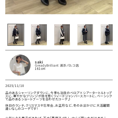
saki
GreadyBrilliant 浦添パルコ店
161cm
2025/11/10
品のあるシャーリングダウンに、今季も注目のベロア×シアータートルトップ
スに、華やかなフリンジが目を惹くツィードジャンバースカートに、ベーシック
で品のあるショートブーツを合わせたコーデ♪

休日のランチ、クリスマスや忘年会、お正月など、冬のお出かけに大活躍間
違いなしのコーデです！

☆気になる商品があれば、下の「着用アイテム」からご覧いただけます↓
