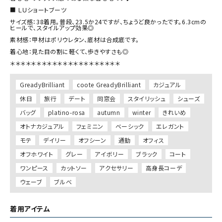
■ ＬＵショートブーツ

サイズ感：38着用。普段、23.5か24ですが、ちょうど良かったです。6.3cmの
ヒールで、スタイルアップ効果◎

素材感：甲材はポリウレタン、底材は合成底です。

着心地：見た目の割に軽くて、歩きやすさも◎

＊＊＊＊＊＊＊＊＊＊＊＊＊＊＊＊＊＊＊＊＊
GreadyBrilliant
coote GreadyBrilliant
カジュアル
休日
旅行
デート
同窓会
スタイリッシュ
シューズ
バッグ
platino-rosa
autumn
winter
きれいめ
オトナカジュアル
フェミニン
ベーシック
エレガント
モテ
デイリー
オフシーン
通勤
オフィス
オフホワイト
グレー
アイボリー
ブラック
コート
ワンピース
カットソー
アクセサリー
高身長コーデ
ウェーブ
ブルべ
着用アイテム