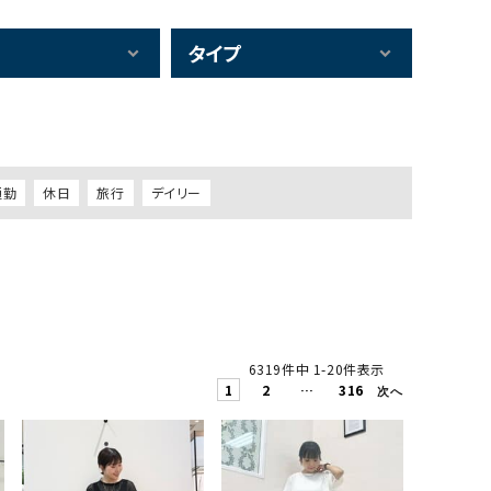
タイプ
通勤
休日
旅行
デイリー
6319
件中
1
-
20
件表示
1
2
…
316