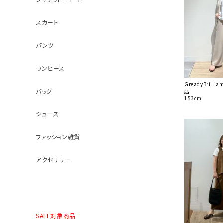
スカート
パンツ
ワンピース
GreadyBrill
バッグ
店
153cm
シューズ
ファッション雑貨
アクセサリー
SALE対象商品