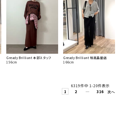
Gready Brilliant 本部スタッフ
Gready Brilliant 柏高島屋店
156cm
166cm
6319
件中
1
-
20
件表示
1
2
…
316