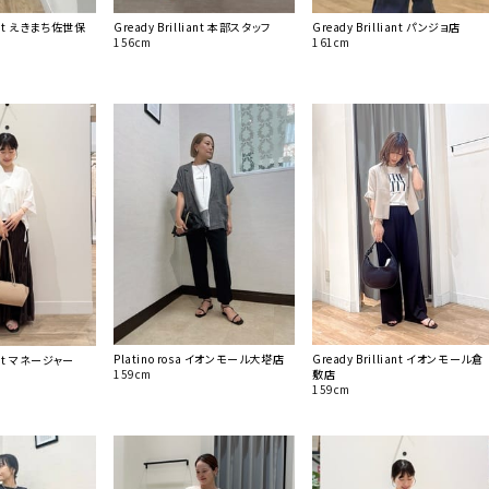
liant えきまち佐世保
Gready Brilliant 本部スタッフ
Gready Brilliant パンジョ店
156cm
161cm
Platino rosa イオンモール大塔店
Gready Brilliant イオンモール倉
iant マネージャー
159cm
敷店
159cm