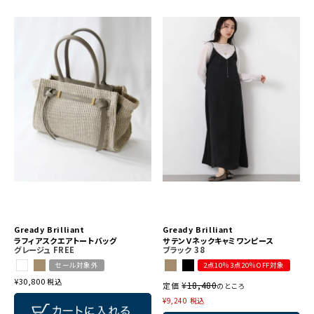
Gready Brilliant
Gready Brilliant
ラフィアスクエアトートバッグ
サテンＶネックキャミワンピース
グレージュ
FREE
ブラック
38
セール対象外
2点10％3点20％OFF対象
¥
30,800
税込
¥
18,480
定価
のところ
¥
9,240
税込