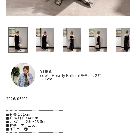
YUKA
coote Gready Brilliantモモテラス店
161cm
2026/06/03
┈┈┈┈┈┈┈┈┈┈┈┈┈┈┈

◼︎身長 161cm

◼︎ﾎﾞﾄﾑｻｲｽﾞ34or36

◼︎ｼｭｰｽﾞ      23〜23.5cm

◼︎骨格　ナチュラル

◼︎イエベ　春

┈┈┈┈┈┈┈┈┈┈┈┈┈┈┈
