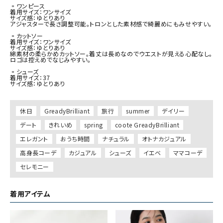
▫︎ワンピース

着用サイズ：ワンサイズ

サイズ感：ゆとりあり

アジャスターで長さ調整可能。トロンとした素材感で綺麗めにもみせやすい。

▫︎カットソー

着用サイズ：ワンサイズ

サイズ感：ゆとりあり

綿素材の柔らかめカットソー。着丈は長めなのでウエストが見える心配なし。
ロゴは控えめでなじみやすい。

▫︎シューズ

着用サイズ：37

サイズ感：ゆとりあり

休日
GreadyBrilliant
旅行
summer
デイリー
デート
きれいめ
spring
coote GreadyBrilliant
エレガント
おうち時間
ナチュラル
オトナカジュアル
高身長コーデ
カジュアル
シューズ
イエベ
ママコーデ
セレモニー
着用アイテム