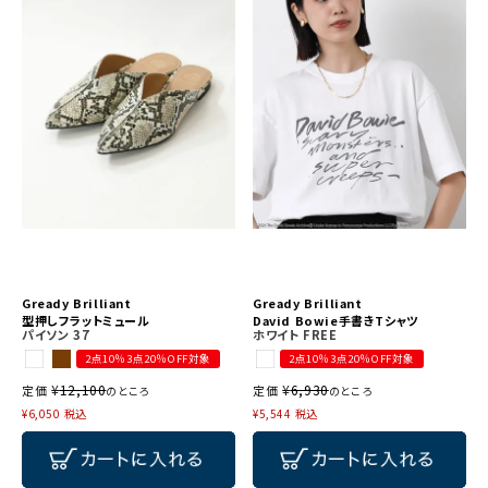
Gready Brilliant
Gready Brilliant
型押しフラットミュール
David Bowie手書きTシャツ
パイソン
37
ホワイト
FREE
2点10％3点20％OFF対象
2点10％3点20％OFF対象
¥
12,100
¥
6,930
定価
定価
のところ
のところ
¥
6,050
税込
¥
5,544
税込