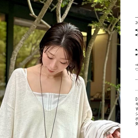
2
◾
◾
　
◾

--
.
【
す