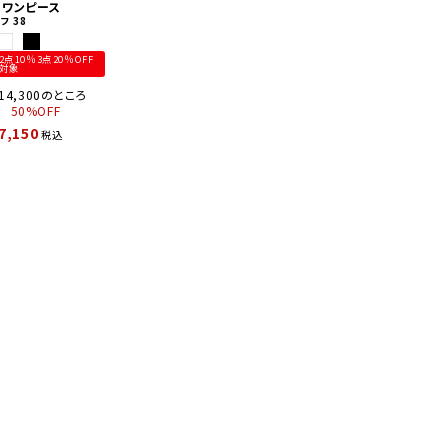
ミワンピース
オフ
38
2点10％3点20％OFF
対象
14,300
のところ
50%OFF
7,150
税込