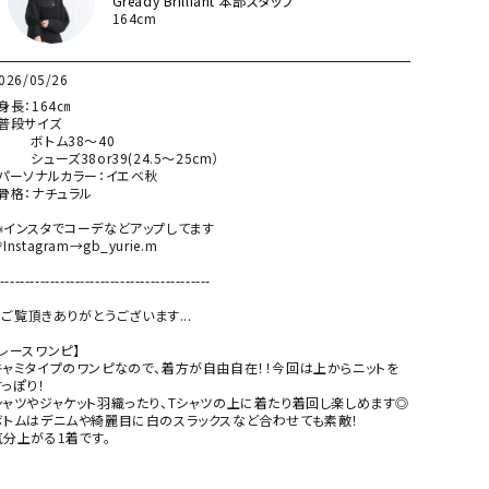
Gready Brilliant 本部スタッフ
164cm
026/05/26
️身長：164㎝

️普段サイズ

　　　ボトム38〜40

　　シューズ38or39(24.5〜25cm）

◾️パーソナルカラー：イエベ秋

️骨格：ナチュラル

📣インスタでコーデなどアップしてます

Instagram→gb_yurie.m

------------------------------------------

..ご覧頂きありがとうございます...

レースワンピ】

キャミタイプのワンピなので、着方が自由自在！！今回は上からニットを
っぽり！

シャツやジャケット羽織ったり、Tシャツの上に着たり着回し楽しめます◎

ボトムはデニムや綺麗目に白のスラックスなど合わせても素敵！

気分上がる1着です。
