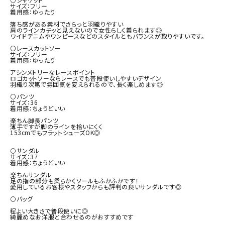
サイズ：フリー

着用感：ゆったり

落ち感がある素材でさらっと羽織りやすい

肩のラインカチッと見えないので女性らしく着られます◎

ワイドデニムやワンピースなどのスタイルともバランスが取りやすいです。

⚪レースカットソー

サイズ：フリー

着用感：ゆったり

アシンメトリーなレースポイント

ロゴカットソーならレースでも普段使いしやすいデザイン

羽織り次第で雰囲気を変えられるので、長く楽しめます◎

⚪パンツ

サイズ：36

着用感：ちょうどいい

楽ちん脚長パンツ

薄手ですが脚のラインを拾いにくく

153cmでもフラットシューズOK◎

⚪サンダル

サイズ：37

着用感：ちょうどいい

楽ちんサンダル

足の指の部分も柔らかくソールもふかふかです！

愛用しているお客様やスタッフからも評判の良いサンダルです◎

⚪バッグ

程よい大きさで普段使いに◎

綺麗めなお洋服と合わせるのがおすすめです