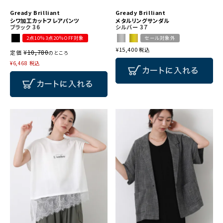
Gready Brilliant
Gready Brilliant
シワ加工カットフレアパンツ
メタルリングサンダル
ブラック
36
シルバー
37
2点10％3点20％OFF対象
セール対象外
¥
15,400
税込
¥
10,780
定価
のところ
¥
6,468
税込