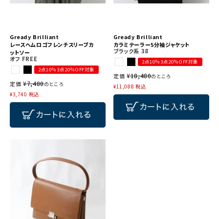
Gready Brilliant
Gready Brilliant
レースへムロゴフレンチスリーブカ
カラミテーラー5分袖ジャケット
ブラック系
38
ットソー
オフ
FREE
2点10％3点20％OFF対象
2点10％3点20％OFF対象
¥
18,480
定価
のところ
¥
7,480
定価
のところ
¥
11,088
税込
¥
3,740
税込