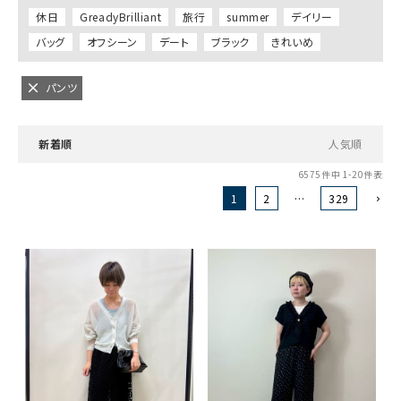
休日
GreadyBrilliant
旅行
summer
デイリー
バッグ
オフシーン
デート
ブラック
きれいめ
パンツ
新着順
人気順
6575
件中
1
-
20
件表示
1
2
…
329