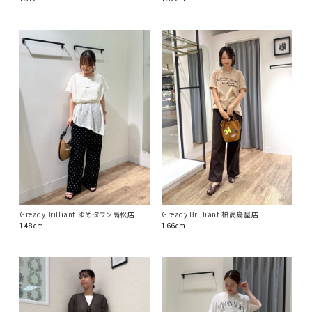
GreadyBrilliant ゆめタウン高松店
Gready Brilliant 柏高島屋店
148cm
166cm