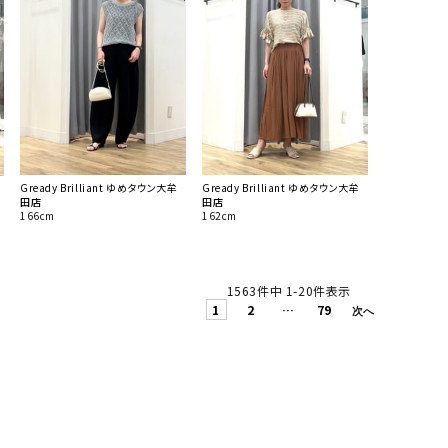
Gready Brilliant ゆめタウン大牟
Gready Brilliant ゆめタウン大牟
田店
田店
166cm
162cm
1563
件中
1
-
20
件表示
1
2
…
79