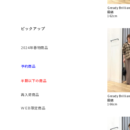
Gready Bril
田店
162cm
ピックアップ
2024年春物商品
予約商品
半額以下の商品
再入荷商品
Gready Bril
田店
166cm
ＷＥＢ限定商品