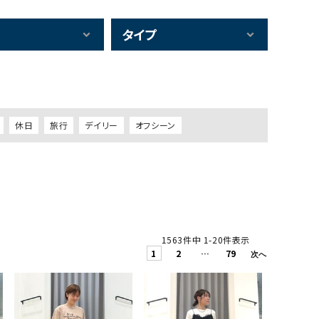
タイプ
休日
旅行
デイリー
オフシーン
1563
件中
1
-
20
件表示
1
2
…
79