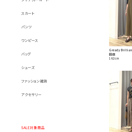
スカート
パンツ
ワンピース
Gready Bril
バッグ
田店
162cm
シューズ
ファッション雑貨
アクセサリー
SALE対象商品