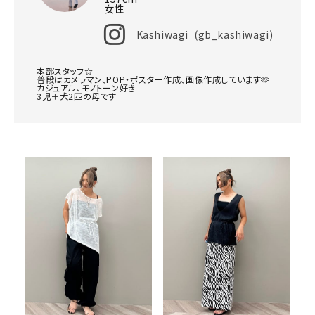
女性
Kashiwagi
gb_kashiwagi
本部スタッフ☆

普段はカメラマン、POP・ポスター作成、画像作成しています🫶

カジュアル、モノトーン好き

3児＋犬2匹の母です