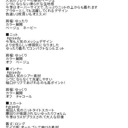
人気のブレザーの新色ベージュ

シワにならない滑らかな生地感

今季はオーバーサイズで、たっぷりニットの上からも着れます

アウターとしても活躍してくれるデザイン

色違い2枚買いもオススメ！

肩幅：ゆったり

カラー展開

ベージュ　ネービー

■ニット

 #graedy

今年も人気のメッシュデザイン

より女性らしい雰囲気になりました

ゆったり着れてコンパクトなシルエット

肩幅：ゆっくり

カラー展開

オフ　ベージュ

■インナー

 #graedy

毎回人気のシアー素材

シワにならなくて洗濯しやすい

袖口がリブであげれるのも高ポイント！

肩幅：ゆっくり

カラー展開

オフ　チャコール

■スカート

#graedy

毎回人気のニットタイトスカート

腰回りが強調されないゆったりフォルム

今季はラメがプラスされて大人な印象

着丈：ロング

サイズ感：オールゴムで伸びる素材
