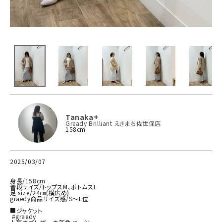
Tanaka+
Gready Brilliant えきまち佐世保店
158cm
2025/03/07
身長/158cm

普段サイズ/トップスM、ボトムスL

足 size/24㎝(横広め)

graedy商品サイズ感/S〜L位

■ジャケット

 #graedy
