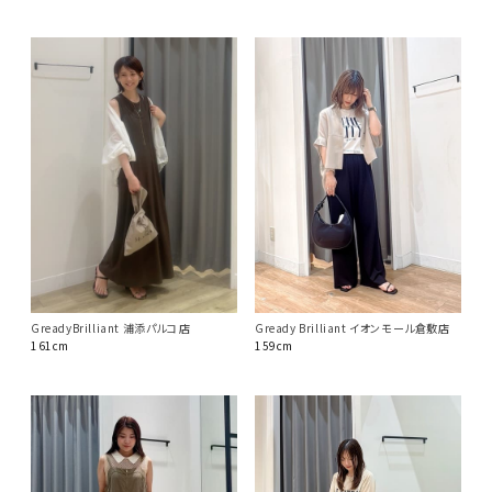
GreadyBrilliant 浦添パルコ店
Gready Brilliant イオンモール倉敷店
161cm
159cm