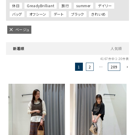
休日
GreadyBrilliant
旅行
summer
デイリー
バッグ
オフシーン
デート
ブラック
きれいめ
ベージュ
新着順
人気順
4167
件中
1
-
20
件表示
1
2
…
209