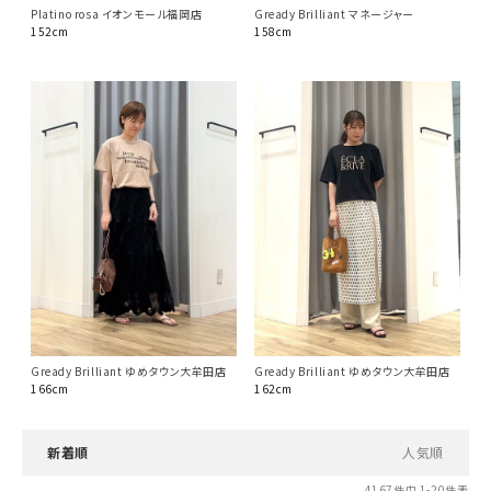
Platino rosa イオンモール福岡店
Gready Brilliant マネージャー
152cm
158cm
Gready Brilliant ゆめタウン大牟田店
Gready Brilliant ゆめタウン大牟田店
166cm
162cm
新着順
人気順
4167
件中
1
-
20
件表示