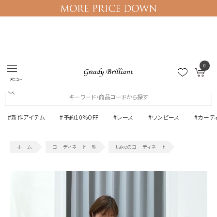
0
ログイン
マイページ
メニュー
#新作アイテム
#予約10%OFF
#レース
#ワンピース
#カーデ
コーディネート一覧
takeのコーディネート