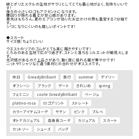
綿とポリエステルの生地がサラリとしてとても着心地がよく、気持ちいいで
す！

後ろの小さいロゴもアクセントになります。

腰回りが隠れる着丈が安心感があります。

春先はもちろん、夏のエアコンが効いたお出かけの際も重宝する7分袖で
す。

シワになりにくいのも嬉しいポイントです！

◆スカート

サイズ感：ちょうどいい

ウエストのリブのゴムがとても楽に履きやすいです！

とろみのある生地で広がり過ぎず、ストンと落ちるシルエットが細見えしま
す。

光沢感があるので上品さがあり、動く度に揺れる裾が華やかです！

休日
GreadyBrilliant
旅行
summer
デイリー
オフシーン
ブラック
デート
きれいめ
spring
フェミニン
coote GreadyBrilliant
ベージュ
platino-rosa
ロゴプリント
ストレート
カラーアイテムコーデ
サテン
ピンク
ブルべ
オトナカジュアル
高身長コーデ
カジュアル
スカート
カットソー
シューズ
バッグ