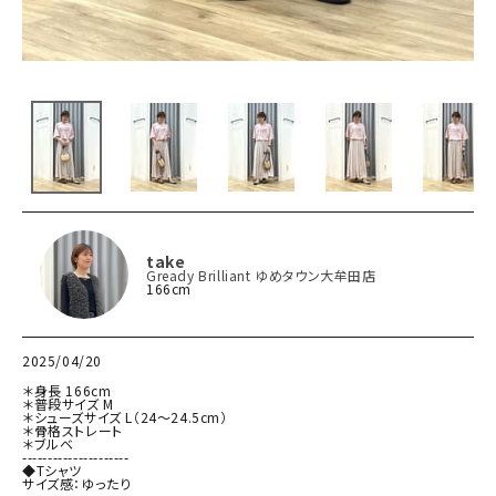
take
Gready Brilliant ゆめタウン大牟田店
166cm
2025/04/20
＊身長 166cm

＊普段サイズ M

＊シューズサイズ L（24〜24.5cm）

＊骨格ストレート

＊ブルベ

---------------------

◆Tシャツ

サイズ感：ゆったり
