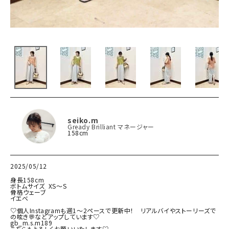
seiko.m
Gready Brilliant マネージャー
158cm
2025/05/12
身長158cm

ボトムサイズ  XS～S

骨格ウェーブ

イエベ

♡個人Instagramも週1～2ペースで更新中！　リアルバイやストーリーズで
の呟き💬などアップしています♡

gb_m.s.m189

こちらもよろしくお願いいたします♡
