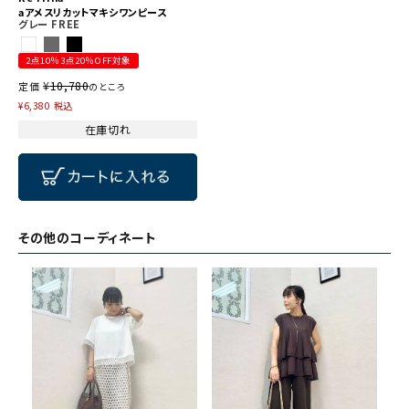
aアメスリカットマキシワンピース
グレー
FREE
2点10％3点20％OFF対象
¥
10,780
定価
のところ
¥
6,380
税込
在庫切れ
その他のコーディネート