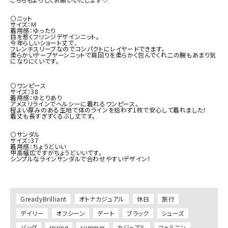
⚪ニット

サイズ：Ｍ

着用感：ゆったり

目を惹くフリンジデザインニット。

今年らしいショート丈で、

フレンチスリーブなのでコンパクトにレイヤードできます。

柔らかいテープヤーンニットで肩回りを柔らかく包んでくれ二の腕もあまり気
になりにくいです。

⚪ワンピース

サイズ：38

着用感：ゆとりあり

アメスリラインでヘルシーに着れるワンピース。

程よい厚みのある生地で体のラインを拾わず1枚で安心して着れました！

着丈も長すぎずくるぶし丈です。

⚪サンダル

サイズ：37

着用感：ちょうどいい

甲高幅広ですがちょうどいいです。

シンプルなラインサンダルで合わせやすいデザイン！

GreadyBrilliant
オトナカジュアル
休日
旅行
デイリー
オフシーン
デート
ブラック
シューズ
バッグ
spring
summer
カジュアル
フェミニン