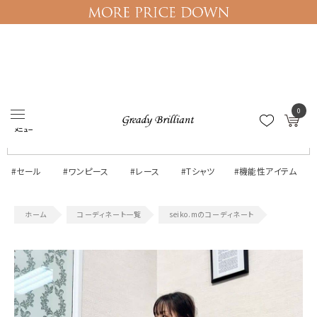
ログイン
マイページ
0
メニュー
#セール
#ワンピース
#レース
#Tシャツ
#機能性アイテム
コーディネート一覧
seiko.mのコーディネート