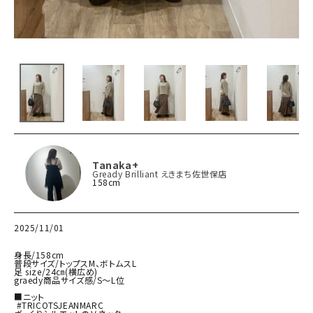
Tanaka+
Gready Brilliant えきまち佐世保店
158cm
2025/11/01
身長/158cm

普段サイズ/トップスM、ボトムスL

足 size/24㎝(横広め)

graedy商品サイズ感/S〜L位

■ニット

 #TRICOTSJEANMARC
