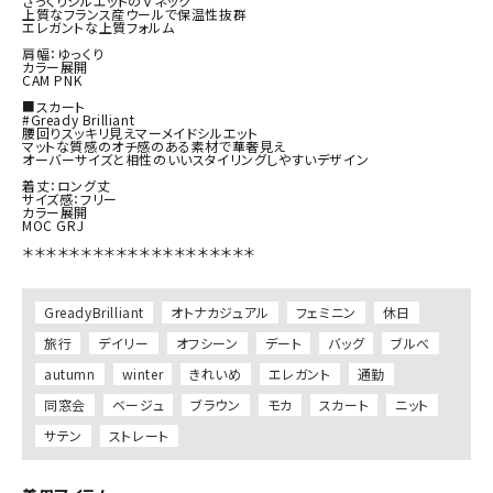
ざっくりシルエットのＶネック

上質なフランス産ウールで保温性抜群

エレガントな上質フォルム

肩幅：ゆっくり

カラー展開

CAM PNK

■スカート

#Gready Brilliant

腰回りスッキリ見えマーメイドシルエット

マットな質感のオチ感のある素材で華奢見え

オーバーサイズと相性のいいスタイリングしやすいデザイン

着丈：ロング丈

サイズ感：フリー

カラー展開

MOC GRJ

＊＊＊＊＊＊＊＊＊＊＊＊＊＊＊＊＊＊＊＊

GreadyBrilliant
オトナカジュアル
フェミニン
休日
旅行
デイリー
オフシーン
デート
バッグ
ブルべ
autumn
winter
きれいめ
エレガント
通勤
同窓会
ベージュ
ブラウン
モカ
スカート
ニット
サテン
ストレート