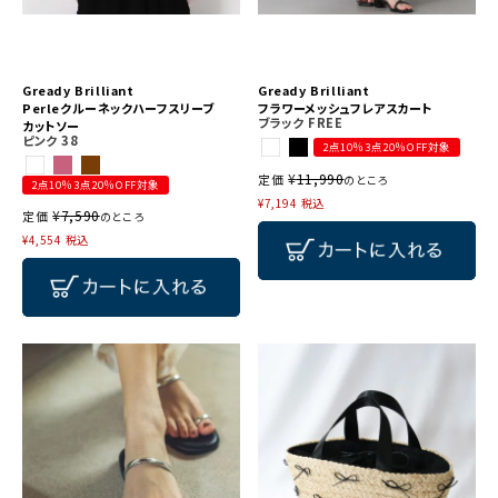
Gready Brilliant
Gready Brilliant
Perleクルーネックハーフスリーブ
フラワーメッシュフレアスカート
ブラック
FREE
カットソー
ピンク
38
2点10％3点20％OFF対象
¥
11,990
定価
のところ
2点10％3点20％OFF対象
¥
7,194
税込
¥
7,590
定価
のところ
¥
4,554
税込