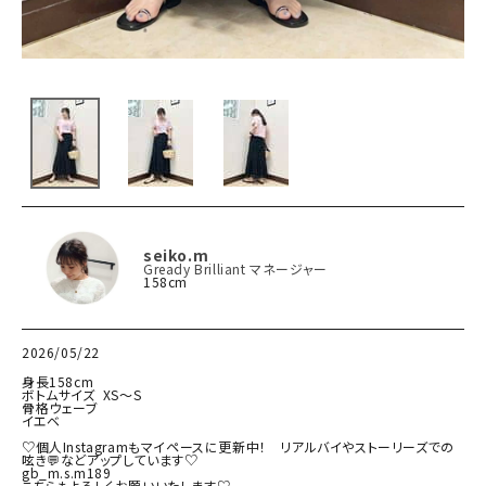
seiko.m
Gready Brilliant マネージャー
158cm
2026/05/22
身長158cm

ボトムサイズ  XS～S

骨格ウェーブ

イエベ

♡個人Instagramもマイペースに更新中！　リアルバイやストーリーズでの
呟き💬などアップしています♡

gb_m.s.m189

こちらもよろしくお願いいたします♡
