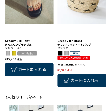
Gready Brilliant
Gready Brilliant
メタルリングサンダル
ラフィアリボントートバッグ
シルバー
37
ブラック
FREE
セール対象外
NEW
2点10％3点20％OFF対象
¥
15,400
税込
¥
9,900
定価
のところ
¥
5,940
税込
その他のコーディネート