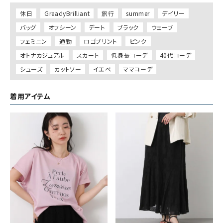
休日
GreadyBrilliant
旅行
summer
デイリー
バッグ
オフシーン
デート
ブラック
ウェーブ
フェミニン
通勤
ロゴプリント
ピンク
オトナカジュアル
スカート
低身長コーデ
40代コーデ
シューズ
カットソー
イエベ
ママコーデ
着用アイテム