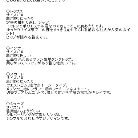
⚪トップス

サイズ：38

着用感：ゆったり

定番の袖折り返しTシャツ。

コットンとポリエステル混なのでさらっとした肌あたりです。

ゆったりサイズ感で二の腕をすっきり見せてくれる絶妙な袖丈が人気のポイ
ント！

ヒップが隠れる着丈です。

⚪インナー

サイズ：38

着用感：程よい

上品な光沢あるサテン生地タンクトップ。

柔らかいストレッチがあり着心地良いです。

⚪スカート

サイズ：38

着用感：ゆったり

ウエストゴム、紐付きイージータイプ。

メッシュ生地にフラワー柄のフェミニンなスカート。

切替フレアシルエットで、腰回り広がらず裾の揺れがキレイです。

⚪シューズ

サイズ：37

着用感：ちょうどいい

シルバーリングが可愛いサンダル。

シンプルで合わせやすいデザインです。
