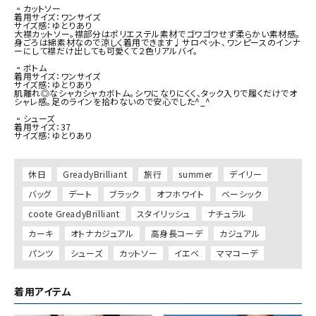
▫︎カットソー

着用サイズ：ワンサイズ

サイズ感：ゆとりあり

大襟カットソー。襟部分はポリエステル素材でゴワゴワせず柔らかい素材感。
身ごろは綿素材なので涼しく着用できます♩サロペット、ワンピースのインナ
ーにして襟だけ出しても可愛くて２色リアルバイ。

▫︎ボトム

着用サイズ：ワンサイズ

サイズ感：ゆとりあり

肌離れ◎なシャカシャカボトム。シワになりにくく、タック入りで履くだけでオ
シャレ感。足のラインを拾わないので安心でした^_^

▫︎シューズ

着用サイズ：37

サイズ感：ゆとりあり

休日
GreadyBrilliant
旅行
summer
デイリー
バッグ
デート
ブラック
オフホワイト
ベーシック
coote GreadyBrilliant
スタイリッシュ
ナチュラル
カーキ
オトナカジュアル
高身長コーデ
カジュアル
パンツ
シューズ
カットソー
イエベ
ママコーデ
着用アイテム