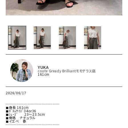
YUKA
coote Gready Brilliantモモテラス店
161cm
2026/06/17
┈┈┈┈┈┈┈┈┈┈┈┈┈┈┈

◼︎身長 161cm

◼︎ﾎﾞﾄﾑｻｲｽﾞ34or36

◼︎ｼｭｰｽﾞ      23〜23.5cm

◼︎骨格　ナチュラル

◼︎イエベ　春

┈┈┈┈┈┈┈┈┈┈┈┈┈┈┈
