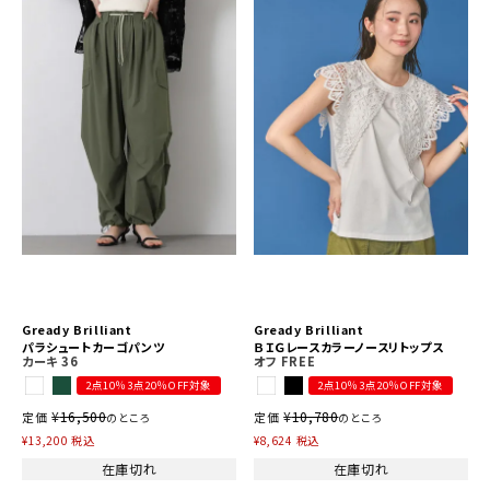
Gready Brilliant
Gready Brilliant
パラシュートカーゴパンツ
ＢＩＧレースカラーノースリトップス
カーキ
36
オフ
FREE
2点10％3点20％OFF対象
2点10％3点20％OFF対象
¥
16,500
¥
10,780
定価
定価
のところ
のところ
¥
13,200
税込
¥
8,624
税込
在庫切れ
在庫切れ