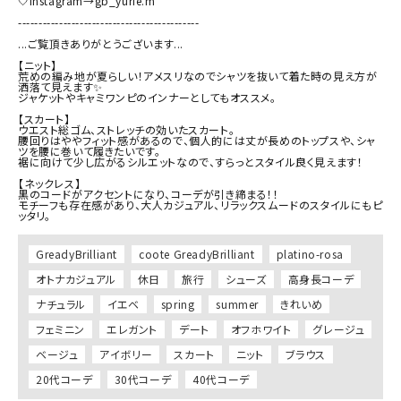
🤍Instagram→gb_yurie.m

--------------------------------------------

...ご覧頂きありがとうございます...

【ニット】

荒めの編み地が夏らしい！アメスリなのでシャツを抜いて着た時の見え方が
洒落て見えます✨

ジャケットやキャミワンピのインナーとしてもオススメ。

【スカート】

ウエスト総ゴム、ストレッチの効いたスカート。

腰回りはややフィット感があるので、個人的には丈が長めのトップスや、シャ
ツを腰に巻いて履きたいです。

裾に向けて少し広がるシルエットなので、すらっとスタイル良く見えます！

【ネックレス】

黒のコードがアクセントになり、コーデが引き締まる！！

モチーフも存在感があり、大人カジュアル、リラックスムードのスタイルにもピ
ッタリ。
GreadyBrilliant
coote GreadyBrilliant
platino-rosa
オトナカジュアル
休日
旅行
シューズ
高身長コーデ
ナチュラル
イエベ
spring
summer
きれいめ
フェミニン
エレガント
デート
オフホワイト
グレージュ
ベージュ
アイボリー
スカート
ニット
ブラウス
20代コーデ
30代コーデ
40代コーデ