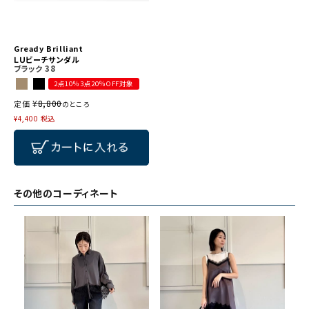
Gready Brilliant
ＬＵビーチサンダル
ブラック
38
2点10％3点20％OFF対象
¥
8,800
定価
のところ
¥
4,400
税込
その他のコーディネート