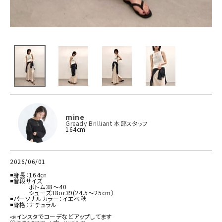
mine
Gready Brilliant 本部スタッフ
164cm
2026/06/01
◾️身長：164㎝

◾️普段サイズ

　　　ボトム38〜40

　　　シューズ38or39(24.5〜25cm）

◾️パーソナルカラー：イエベ秋

◾️骨格：ナチュラル

📣インスタでコーデなどアップしてます
