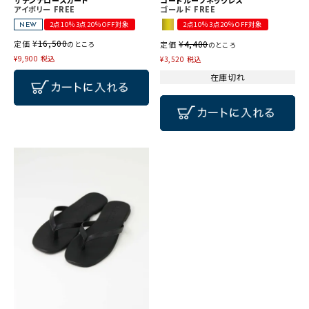
サテンナロースカート
コードループネックレス
アイボリー
FREE
ゴールド
FREE
2点10％3点20％OFF対象
2点10％3点20％OFF対象
NEW
¥
16,500
定価
¥
4,400
のところ
定価
のところ
¥
9,900
税込
¥
3,520
税込
在庫切れ