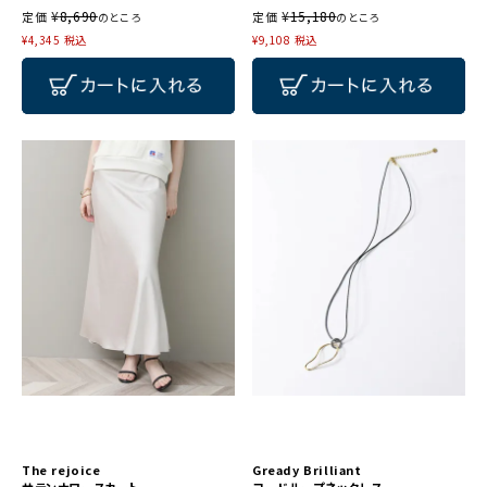
¥
8,690
¥
15,180
定価
定価
のところ
のところ
¥
4,345
税込
¥
9,108
税込
The rejoice
Gready Brilliant