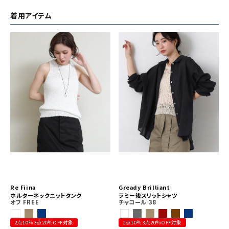
着用アイテム
Re Fiina
Gready Brilliant
ホルターネックニットタンク
ラミー後スリットシャツ
オフ
FREE
チャコール
38
2点10％3点20％OFF対象
2点10％3点20％OFF対象