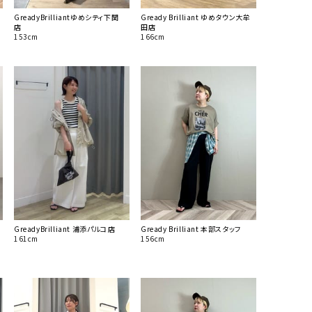
GreadyBrilliantゆめシティ下関
Gready Brilliant ゆめタウン大牟
店
田店
153cm
166cm
GreadyBrilliant 浦添パルコ店
Gready Brilliant 本部スタッフ
161cm
156cm