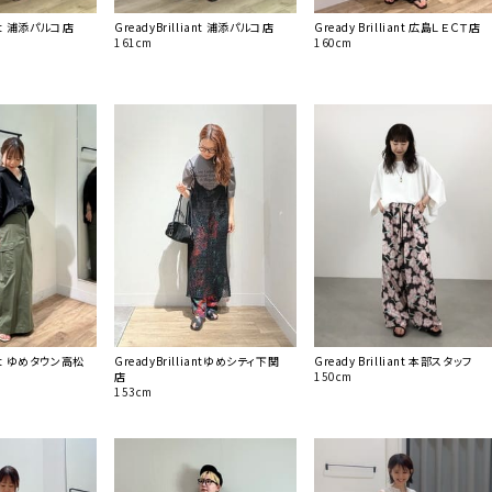
iant 浦添パルコ店
GreadyBrilliant 浦添パルコ店
Gready Brilliant 広島ＬＥＣＴ店
161cm
160cm
iant ゆめタウン高松
GreadyBrilliantゆめシティ下関
Gready Brilliant 本部スタッフ
店
150cm
153cm