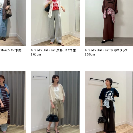
iantゆめシティ下関
Gready Brilliant 広島ＬＥＣＴ店
Gready Brilliant 本部スタッフ
160cm
156cm