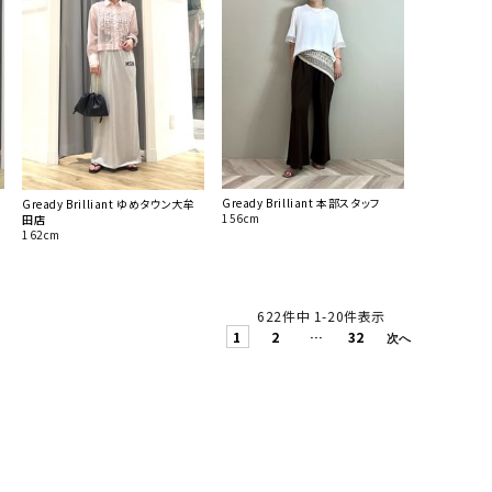
Gready Brilliant 本部スタッフ
Gready Brilliant ゆめタウン大牟
156cm
田店
162cm
622
件中
1
-
20
件表示
1
2
…
32