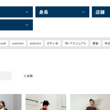
身長
店舗
liant
summer
autumn
きれいめ
オトナカジュアル
通勤
休
人気順