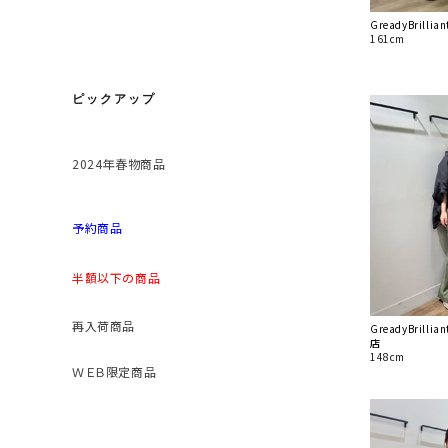
GreadyBrill
161cm
ピックアップ
2024年春物商品
予約商品
半額以下の商品
再入荷商品
GreadyBrill
店
148cm
ＷＥＢ限定商品