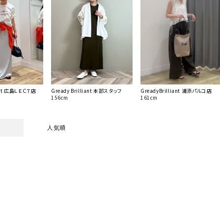
iant 広島ＬＥＣＴ店
Gready Brilliant 本部スタッフ
GreadyBrilliant 浦添パルコ店
156cm
161cm
人気順