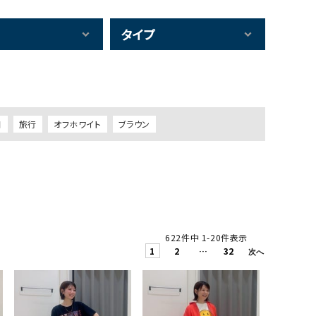
タイプ
日
旅行
オフホワイト
ブラウン
622
件中
1
-
20
件表示
1
2
…
32