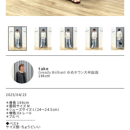
take
Gready Brilliant ゆめタウン大牟田店
166cm
2025/04/23
＊身長 166cm

＊普段サイズ M

＊シューズサイズ L（24〜24.5cm）

＊骨格ストレート

＊ブルベ

----------------------

◆ベスト

サイズ感：ちょうどいい
