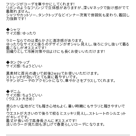
フリンジがコーデを華やかにしてくれます！

リボンのようなフリンジで立体感がありますが、深いVネックで抜け感がでて
着膨れません。

シャツやカットソー、タンクトップなどインナー次第で雰囲気も変わり、着回し
力抜群です！

◆シャツ

サイズ感：ゆったり

ラミーならでのは柔らかさと清涼感があります。

ゆったりなサイズと後ろのデザインがオシャレ見えし、後ろに少し抜いて着る
着こなしがオススメです！

羽織りとして冷房対策や日よけにも長くお使いいただけます！

◆タンクトップ

サイズ感：ちょうどいい

異素材と首元の違いで前後2wayでお使いいただけます。

ストレッチが効いてとても楽に着やすいです。

サテンがコーデのアクセントになり、華やかさをプラスしてくれます。

◆デニム

サイズ感：ちょうどいい

（ウエスト大きめ）

柔らかい生地がとても履き心地もよく、暑い時期にもサラリと履きやすいで
す！

ウエストが大きいので後ろで絞るとスッキリ見えし、ストレートのシルエット
がキレイです。

着丈が長いので高身長さんにオススメです！

淡いカラーが見た目も涼しげで春夏らしいコーデになります。
