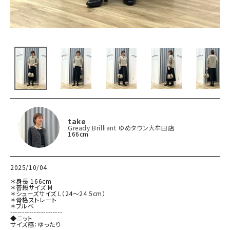
take
Gready Brilliant ゆめタウン大牟田店
166cm
2025/10/04
＊身長 166cm

＊普段サイズ M

＊シューズサイズ L（24〜24.5cm）

＊骨格ストレート

＊ブルベ

----------------------

◆ニット

サイズ感：ゆったり
