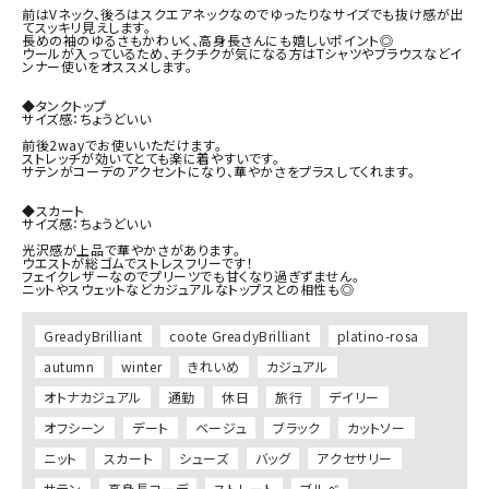
前はVネック、後ろはスクエアネックなのでゆったりなサイズでも抜け感が出
てスッキリ見えします。

長めの袖のゆるさもかわいく、高身長さんにも嬉しいポイント◎

ウールが入っているため、チクチクが気になる方はTシャツやブラウスなどイ
ンナー使いをオススメします。

◆タンクトップ

サイズ感：ちょうどいい

前後2wayでお使いいただけます。

ストレッチが効いてとても楽に着やすいです。

サテンがコーデのアクセントになり、華やかさをプラスしてくれます。

◆スカート

サイズ感：ちょうどいい

光沢感が上品で華やかさがあります。

ウエストが総ゴムでストレスフリーです！

フェイクレザーなのでプリーツでも甘くなり過ぎずません。

ニットやスウェットなどカジュアルなトップスとの相性も◎
GreadyBrilliant
coote GreadyBrilliant
platino-rosa
autumn
winter
きれいめ
カジュアル
オトナカジュアル
通勤
休日
旅行
デイリー
オフシーン
デート
ベージュ
ブラック
カットソー
ニット
スカート
シューズ
バッグ
アクセサリー
サテン
高身長コーデ
ストレート
ブルべ