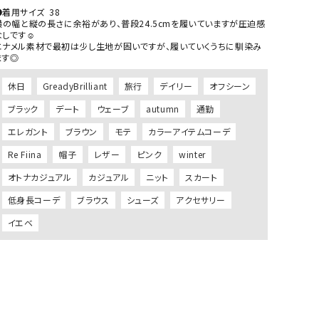
着用サイズ  38

⁡横の幅と縦の長さに余裕があり、普段24.5cmを履いていますが圧迫感
しです☺︎

エナメル素材で最初は少し生地が固いですが、履いていくうちに馴染み
休日
GreadyBrilliant
旅行
デイリー
オフシーン
ブラック
デート
ウェーブ
autumn
通勤
エレガント
ブラウン
モテ
カラーアイテムコーデ
Re Fiina
帽子
レザー
ピンク
winter
オトナカジュアル
カジュアル
ニット
スカート
低身長コーデ
ブラウス
シューズ
アクセサリー
イエベ