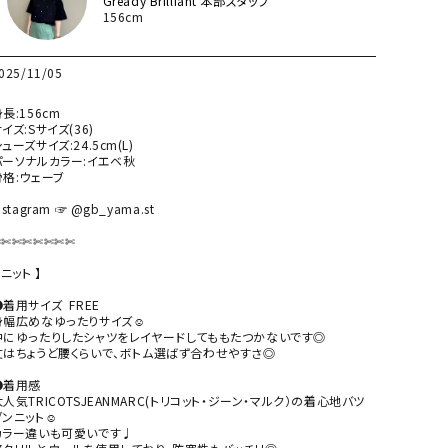
Gready Brilliant 本部スタッフ
156cm
025/11/05
長:156cm

イズ:Sサイズ(36)

ューズサイズ:24.5cm(L)

パーソナルカラー:イエベ秋

格:ウェーブ

nstagram ☞ @gb_yama.st

✄✄✄✄✄✄✄

 ニット 】

着用サイズ  FREE

身幅広めなゆったりサイズ☺︎

中にゆったりしたシャツをレイヤードしてももたつかないです◎

丈はちょうど腰くらいで、ボトム選ばず合わせやすさ◎

●着用感

大人気TRICOTSJEANMARC(トリコット・ジーン・マルク）の着心地バツ
ンニット☺︎

カラー違いも可愛いです♩
