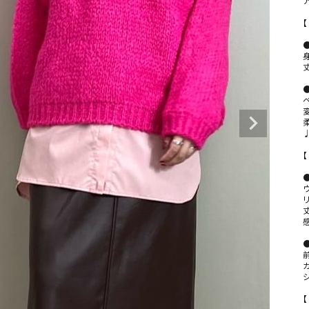
⁡

【
⁡

●
⁡

変
♩
⁡

【
⁡

●
リ
感
⁡

シ
【