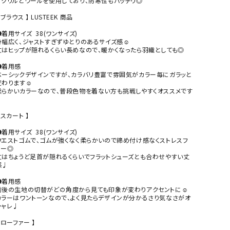
アクリルとウールを使用しており、防寒性もバッチリ◎

 ブラウス 】 LUSTEEK 商品

着用サイズ  38(ワンサイズ)

身幅広く、ジャストすぎずゆとりのあるサイズ感☺︎

丈はヒップが隠れるくらい長めなので、暖かくなったら羽織としても◎

●着用感

ベーシックデザインですが、カラバリ豊富で雰囲気がカラー毎にガラッと
わります☺︎

柔らかいカラーなので、普段色物を着ない方も挑戦しやすくオススメです


 スカート 】

着用サイズ  38(ワンサイズ)

ウエストゴムで、ゴムが強くなく柔らかいので締め付け感なくストレスフ
ー◎

丈はちょうど足首が隠れるくらいでフラットシューズとも合わせやすい丈
♩

●着用感

前後の生地の切替がどの角度から見ても印象が変わりアクセントに☺︎

カラーはワントーンなので、よく見たらデザインが分かるさり気なさがオ
ャレ♩

 ローファー 】
