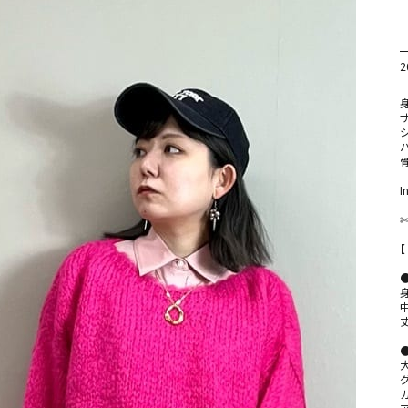
2
⁡

身
サ
シ
骨
I
⁡

✄
⁡

【
⁡

●
⁡

グ