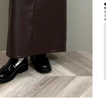
⁡

●
な