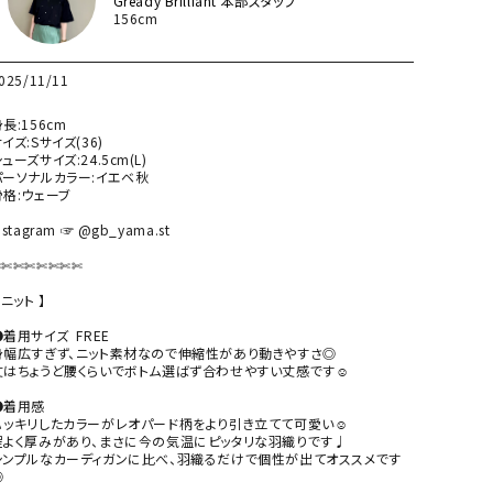
Gready Brilliant 本部スタッフ
156cm
025/11/11
長:156cm

イズ:Sサイズ(36)

ューズサイズ:24.5cm(L)

パーソナルカラー:イエベ秋

格:ウェーブ

nstagram ☞ @gb_yama.st

✄✄✄✄✄✄✄

 ニット 】

着用サイズ  FREE

身幅広すぎず、ニット素材なので伸縮性があり動きやすさ◎

丈はちょうど腰くらいでボトム選ばず合わせやすい丈感です☺︎

●着用感

ハッキリしたカラーがレオパード柄をより引き立てて可愛い☺︎

程よく厚みがあり、まさに今の気温にピッタリな羽織りです♩

シンプルなカーディガンに比べ、羽織るだけで個性が出てオススメです

