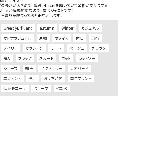
着用サイズ  L

縦の長さが大きめで、普段24.5cmを履いていて余裕があります☺︎

私自身が横幅広めなので、幅はジャストです！

GreadyBrilliant
autumn
winter
カジュアル
オトナカジュアル
通勤
オフィス
休日
旅行
デイリー
オフシーン
デート
ベージュ
ブラウン
モカ
ブラック
スカート
ニット
カットソー
シューズ
帽子
アクセサリー
レオパード
エレガント
モテ
おうち時間
ロゴプリント
低身長コーデ
ウェーブ
イエベ