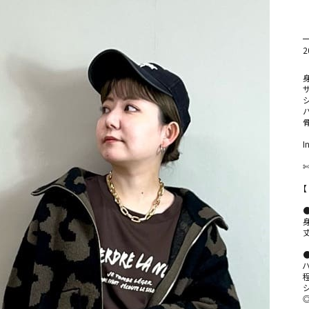
2
⁡

身
サ
シ
骨
I
⁡

✄
⁡

【
⁡

●
⁡

◎