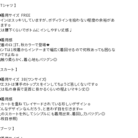
 Tシャツ 】

着用サイズ  FREE

ラインはスッキリしていますが、ボディラインを拾わない程度の余裕があ
ます☺︎

丈は腰下くらいでボトムにインしやすい丈感♩

●着用感

定番のロゴT、秋カラーで登場🍁

ロンTは1枚着からインナーまで幅広く着回せるので何枚あっても困らな
ですよね☺︎

肌触り柔らかく、着心地もバツグン◎

 スカート 】

着用サイズ  38(ワンサイズ)

ウエストは薄手のトップスをインしてちょうど苦しくないです☺︎

丈は私の身長で足首に掛かるくらいの程よいマキシ丈◎

●着用感

スカートを重ねてレイヤードされている珍しいデザイン☺︎

どんなデザインなんだろう、と思わず目を引きます👀

上のスカートを外してシンプルにも着用出来、着回し力バツグン◎

5枚目参照)

 ブーツ 】
