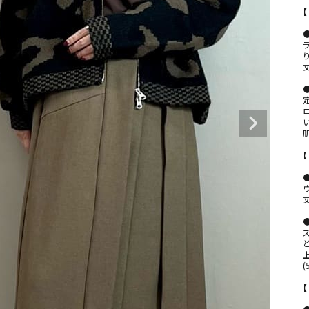
⁡

【
⁡

●
り
⁡

い
⁡

【
⁡

●
⁡

(
【
⁡
