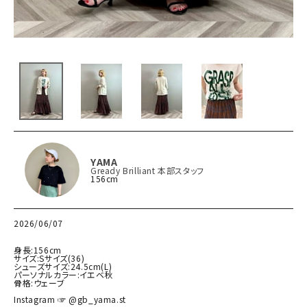
YAMA
Gready Brilliant 本部スタッフ
156cm
2026/06/07
⁡

身長:156cm

サイズ:Sサイズ(36)

シューズサイズ:24.5cm(L)

パーソナルカラー:イエベ秋

骨格:ウェーブ

Instagram ☞ @gb_yama.st
