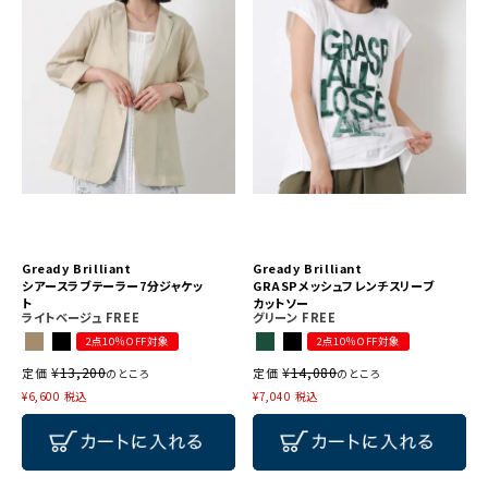
Gready Brilliant
Gready Brilliant
シアースラブテーラー7分ジャケッ
GRASPメッシュフレンチスリーブ
ト
カットソー
ライトベージュ
FREE
グリーン
FREE
2点10％OFF対象
2点10％OFF対象
¥
13,200
¥
14,080
定価
定価
のところ
のところ
¥
6,600
税込
¥
7,040
税込