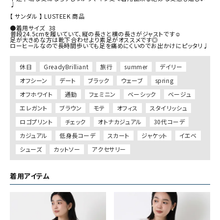
♩

【 サンダル 】 LUSTEEK 商品

⁡

●着用サイズ  38

⁡普段24.5cmを履いていて、縦の長さと横の長さがジャストです☺︎

足が大きめな方は靴下合わせより素足がオススメです◎

休日
GreadyBrilliant
旅行
summer
デイリー
オフシーン
デート
ブラック
ウェーブ
spring
オフホワイト
通勤
フェミニン
ベーシック
ベージュ
エレガント
ブラウン
モテ
オフィス
スタイリッシュ
ロゴプリント
チェック
オトナカジュアル
30代コーデ
カジュアル
低身長コーデ
スカート
ジャケット
イエベ
シューズ
カットソー
アクセサリー
着用アイテム