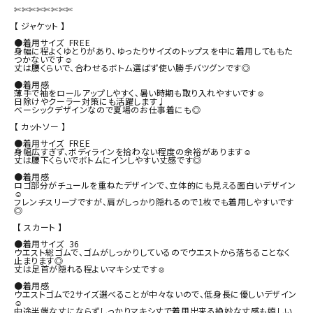
⁡

✄✄✄✄✄✄✄✄

⁡

【 ジャケット 】

⁡

●着用サイズ  FREE

身幅に程よくゆとりがあり、ゆったりサイズのトップスを中に着用してももた
つかないです☺︎

丈は腰くらいで、合わせるボトム選ばず使い勝手バツグンです◎

⁡

●着用感

薄手で袖をロールアップしやすく、暑い時期も取り入れやすいです☺︎

日除けやクーラー対策にも活躍します♩

ベーシックデザインなので夏場のお仕事着にも◎

⁡

【 カットソー 】

⁡

●着用サイズ  FREE

身幅広すぎず、ボディラインを拾わない程度の余裕があります☺︎

丈は腰下くらいでボトムにインしやすい丈感です◎

⁡

●着用感

ロゴ部分がチュールを重ねたデザインで、立体的にも見える面白いデザイン
☺︎

フレンチスリーブですが、肩がしっかり隠れるので1枚でも着用しやすいです
◎

⁡ 【 スカート 】

⁡

●着用サイズ  36

ウエスト総ゴムで、ゴムがしっかりしているのでウエストから落ちることなく
止まります◎

丈は足首が隠れる程よいマキシ丈です☺︎

⁡

●着用感

ウエストゴムで2サイズ選べることが中々ないので、低身長に優しいデザイン
☺︎

中途半端な丈にならずしっかりマキシ丈で着用出来る絶妙な丈感も嬉しい