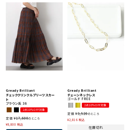
Gready Brilliant
Gready Brilliant
チェッククリンクルプリーツスカー
チェーンネックレス
ゴールド
FREE
ト
ブラウン系
36
2点10％OFF対象
2点10％OFF対象
¥
3,520
定価
のところ
¥
17,600
定価
のところ
¥
2,816
税込
¥
8,800
税込
在庫切れ