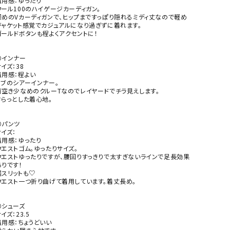
着用感：ゆったり

ウール100のハイゲージカーディガン。

深めのVカーディガンで、ヒップまですっぽり隠れるミディ丈なので軽め
ジャケット感覚でカジュアルになり過ぎずに着れます。

ゴールドボタンも程よくアクセントに！

⚪インナー

イズ：38

着用感：程よい

リブのシアーインナー。

首空き少なめのクルーTなのでレイヤードでチラ見えします。

さらっとした着心地。

⚪パンツ

イズ：

着用感：ゆったり

ウエストゴム。ゆったりサイズ。

ウエストゆったりですが、腰回りすっきりで太すぎないラインで足長効果
りです！

裾スリットも♡

ウエスト一つ折り曲げて着用しています。着丈長め。

⚪シューズ

イズ：23.5

着用感：ちょうどいい
