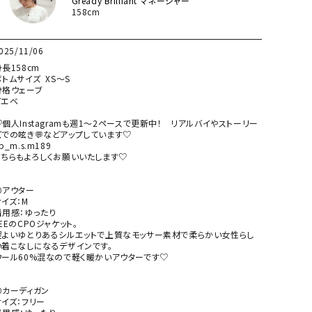
Gready Brilliant マネージャー
158cm
025/11/06
長158cm

トムサイズ  XS～S

骨格ウェーブ

エベ

♡個人Instagramも週1～2ペースで更新中！　リアルバイやストーリー
ズでの呟き💬などアップしています♡

b_m.s.m189

こちらもよろしくお願いいたします♡

⚪アウター

イズ：M

着用感：ゆったり

EEのCPOジャケット。

程よいゆとりあるシルエットで上質なモッサー素材で柔らかい女性らし
い着こなしになるデザインです。

ウール60%混なので軽く暖かいアウターです♡

⚪カーディガン

イズ：フリー
