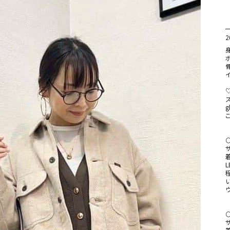
2
身
ボ
イ
g
サ
L
サ