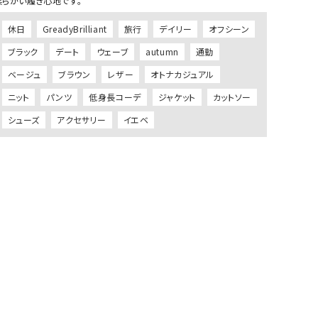
休日
GreadyBrilliant
旅行
デイリー
オフシーン
ブラック
デート
ウェーブ
autumn
通勤
ベージュ
ブラウン
レザー
オトナカジュアル
ニット
パンツ
低身長コーデ
ジャケット
カットソー
シューズ
アクセサリー
イエベ