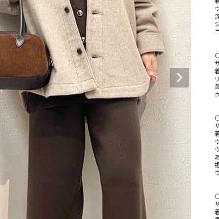
サ
サ
あ
サ