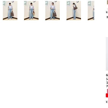
¥
G
¥