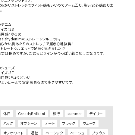
スクエアタンクトップ。

柔らかいストレッチでフィット感もいいのでアーム回り、胸元安心感ありま
。

デニム

イズ：23

着用感：ゆるめ

ealthydenimのストレートシルエット。

柔らかい肌あたりのストレッチで履き心地抜群！

ストレートシルエットで足長く見えました♡

着丈は長めですが、だぼっとラインが今っぽい着こなしになります。

⚪シューズ

イズ：37

着用感：ちょうどいい

程よいヒールで安定感あるので歩きやすいです。

休日
GreadyBrilliant
旅行
summer
デイリー
バッグ
オフシーン
デート
ブラック
ウェーブ
オフホワイト
通勤
ベーシック
ベージュ
ブラウン