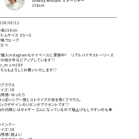
Gready Brilliant マネージャー
158cm
026/05/11
長158cm

トムサイズ  XS～S

骨格ウェーブ

エベ

♡個人Instagramもマイペースに更新中！　リアルバイやストーリーズ
での呟き💬などアップしています♡

b_m.s.m189

こちらもよろしくお願いいたします♡

⚪ブラウス

イズ：38

着用感：ゆったり

艶っぽいシアー感とストライプが目を惹くブラウス。

バックデザインのリボンがアクセントです♡

袖の内側にはギャザーゴムになっているので袖上げもしやすいのも🔘

⚪インナー

イズ：38

着用感：程よい
