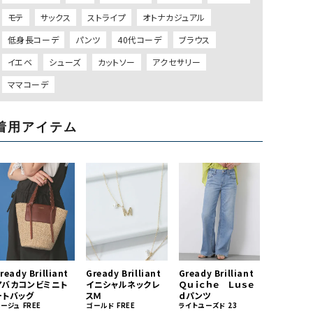
モテ
サックス
ストライプ
オトナカジュアル
低身長コーデ
パンツ
40代コーデ
ブラウス
イエベ
シューズ
カットソー
アクセサリー
ママコーデ
着用アイテム
ready Brilliant
Gready Brilliant
Gready Brilliant
アバカコンビミニト
イニシャルネックレ
Ｑｕｉｃｈｅ Ｌｕｓｅ
ートバッグ
スＭ
ｄパンツ
ベージュ
FREE
ゴールド
FREE
ライトユーズド
23