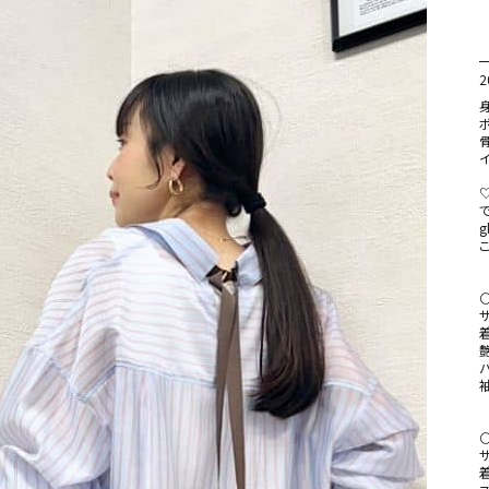
2
身
ボ
イ
g
サ
サ