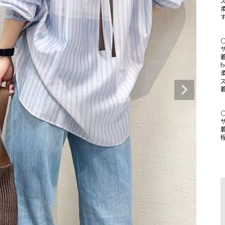
す
⚪
サ
h
サ