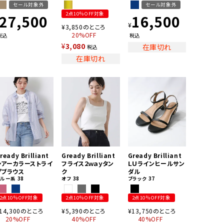
セール対象外
セール対象外
2点10％OFF対象
27,500
16,500
¥
¥
3,850
のところ
20%OFF
税込
税込
¥
3,080
在庫切れ
税込
在庫切れ
ready Brilliant
Gready Brilliant
Gready Brilliant
シアーカラーストライ
フライス２ｗａｙタン
ＬＵラインヒールサン
プブラウス
ク
ダル
ブルー系
38
オフ
38
ブラック
37
2点10％OFF対象
2点10％OFF対象
2点10％OFF対象
14,300
のところ
¥
5,390
のところ
¥
13,750
のところ
20%OFF
40%OFF
40%OFF