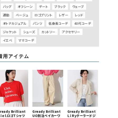
バッグ
オフシーン
デート
ブラック
ウェーブ
通勤
ベージュ
ロゴプリント
レザー
レッド
オトナカジュアル
パンツ
低身長コーデ
40代コーデ
ジャケット
シューズ
カットソー
アクセサリー
イエベ
ママコーデ
着用アイテム
ready Brilliant
Gready Brilliant
Gready Brilliant
ＣｉｅｌロゴＴシャツ
UO別注ベイカーワ
ＬｉＲｙテーラードジ