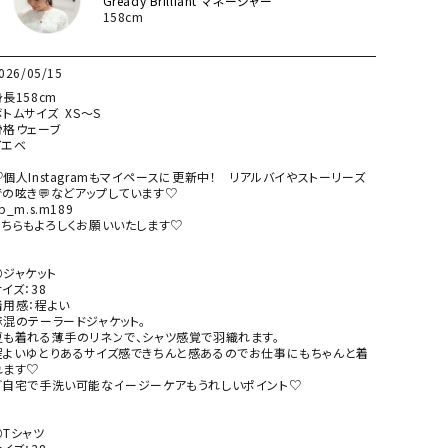
Gready Brilliant マネージャー
158cm
026/05/15
長158cm

トムサイズ  XS～S

骨格ウェーブ

エベ

♡個人Instagramもマイペースに更新中！　リアルバイやストーリーズ
での呟き💬などアップしています♡

b_m.s.m189

こちらもよろしくお願いいたします♡

ジャケット

イズ：38

着用感：程よい

麻混のテーラードジャケット。

夏も着れる薄手のリネンで、シャツ感覚で羽織れます。

程よいゆとりあるサイズ感できちんと感あるのでお仕事にもちゃんと着
れます♡

ご自宅で手洗い可能なイージーケアもうれしいポイント♡

Tシャツ
