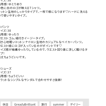
イズ：38

着用感：ゆとりあり

赤色に白のロゴが映えるTシャツ。

コットン生地のしっかりタイプで、一枚で様になります♡ハードに洗える
ので使いやすいタイプ。

⚪パンツ

イズ：38

着用感：ゆったり

ウエストゴム、紐付きイージータイプ。

履き心地軽いコットンナイロン生地のカジュアルなベイカーパンツ。

ウエスト紐にロゴが入っているのがポイントです♡

サイズ感が結構ゆったりしているので、ウエスト回り楽に涼しく履けるタ
プ！

着丈ちょうどいいです。

⚪シューズ

イズ：37

着用感：ちょうどいい

フラットなシンプルなサンダルで合わせやすさ抜群！

休日
GreadyBrilliant
旅行
summer
デイリー