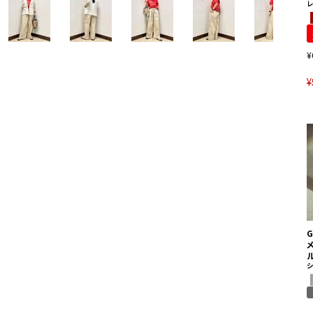
¥
¥
G