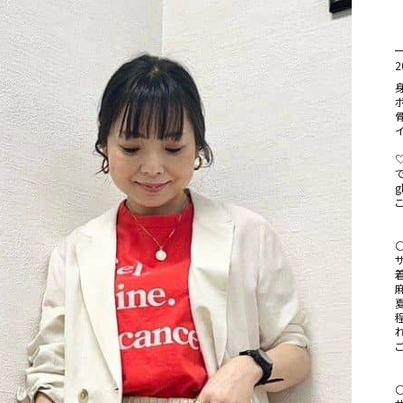
2
身
ボ
イ
g
⚪
サ
⚪