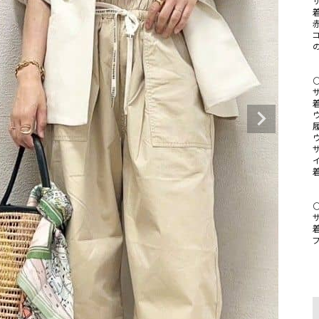
サ
サ
イ
サ