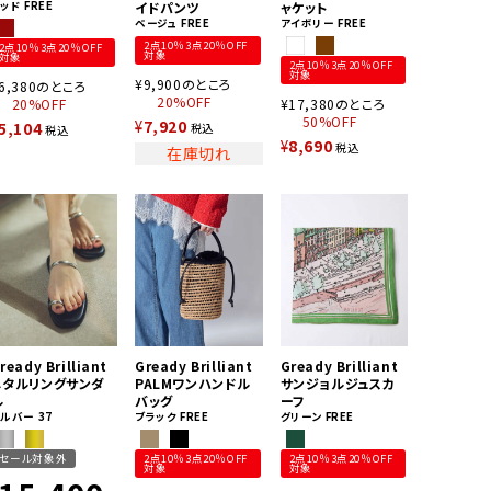
レッド
FREE
イドパンツ
ャケット
ベージュ
FREE
アイボリー
FREE
2点10％3点20％OFF
2点10％3点20％OFF
対象
対象
2点10％3点20％OFF
対象
¥
9,900
のところ
6,380
のところ
20%OFF
20%OFF
¥
17,380
のところ
50%OFF
¥
7,920
5,104
税込
税込
¥
8,690
税込
在庫切れ
ready Brilliant
Gready Brilliant
Gready Brilliant
メタルリングサンダ
PALMワンハンドル
サンジョルジュスカ
ル
バッグ
ーフ
シルバー
37
ブラック
FREE
グリーン
FREE
セール対象外
2点10％3点20％OFF
2点10％3点20％OFF
対象
対象